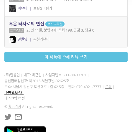
이유이
|
브릿G비평가
혹은 타자로의 변신
브릿G추천
23년 11월, 분량 4매, 조회 198, 공감 3, 댓글 0
종류-단상
일월명
|
추천리뷰어
이 작품에 관해 리뷰 쓰기
(주)민음인
대표: 박근섭
사업자번호:
211-88-33701
통신판매업신고: 제2013-서울강남-02625호
주소: 서울시 강남구 도산대로 1길 62 5층
전화: 070-4021-7777
문의
IP현황&문의
데스크탑 버전
©
황금가지
All rights reserved.