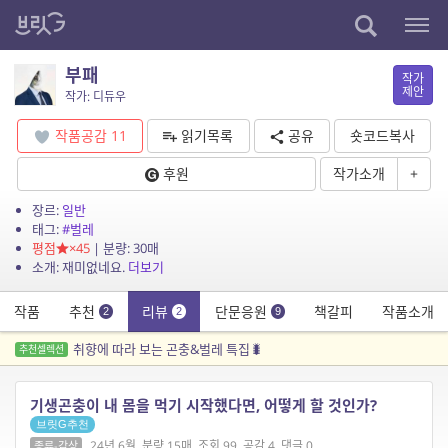
부패
작가
제안
작가: 디듀우
작품공감
11
읽기목록
공유
숏코드복사
후원
작가소개
+
장르:
일반
태그:
#벌레
평점
×45
| 분량: 30매
소개: 재미없네요.
더보기
작품
추천
리뷰
단문응원
책갈피
작품소개
2
2
9
취향에 따라 보는 곤충&벌레 특집🐛
추천셀렉션
기생곤충이 내 몸을 먹기 시작했다면, 어떻게 할 것인가?
브릿G추천
24년 6월, 분량 15매, 조회 99, 공감 4, 댓글 0
종류-감상