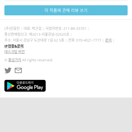
이 작품에 관해 리뷰 쓰기
(주)민음인
대표: 박근섭
사업자번호:
211-88-33701
통신판매업신고: 제2013-서울강남-02625호
주소: 서울시 강남구 도산대로 1길 62 5층
전화: 070-4021-7777
문의
IP현황&문의
데스크탑 버전
©
황금가지
All rights reserved.