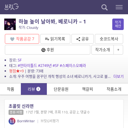
하늘 높이 날아봐, 베로니카 – 1
작가
제안
작가: Clouidy
작품공감
7
읽기목록
공유
숏코드복사
후원
작가소개
+
장르:
SF
태그:
#언타이틀드
#2749년
#SF
#스페이스오페라
평점
×9
| 분량: 73매
소개: 우주 여행을 꿈꾸던 개척 행성의 소녀 베로니카가, 사고로 불시착한 외행성인과 만나게 되며 벌어지는 이야기.
더보기
작품
리뷰
단문응원
책갈피
작품소개
1
초콜릿 신라면
17년 7월, 분량 7매, 조회 110, 공감 2, 댓글 0
종류-비평
BornWriter
|
브릿G비평가