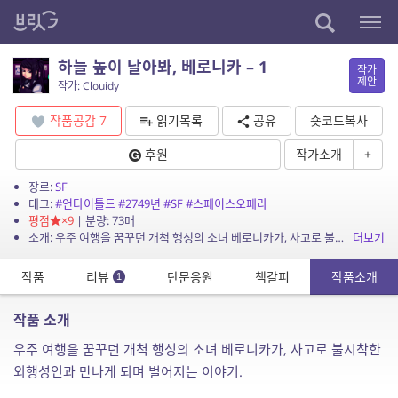
하늘 높이 날아봐, 베로니카 – 1
작가
제안
작가: Clouidy
작품공감
7
읽기목록
공유
숏코드복사
후원
작가소개
+
장르:
SF
태그:
#언타이틀드
#2749년
#SF
#스페이스오페라
평점
×9
| 분량: 73매
소개: 우주 여행을 꿈꾸던 개척 행성의 소녀 베로니카가, 사고로 불시착한 외행성인과 만나게 되며 벌어지는 이야기.
더보기
작품
리뷰
단문응원
책갈피
작품소개
1
작품 소개
우주 여행을 꿈꾸던 개척 행성의 소녀 베로니카가, 사고로 불시착한
외행성인과 만나게 되며 벌어지는 이야기.