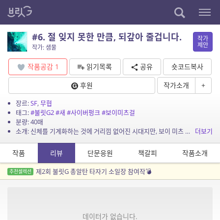
#6. 절 잊지 못한 만큼, 되갚아 줄겁니다.
작가
제안
작가: 샘물
작품공감
1
읽기목록
공유
숏코드복사
후원
작가소개
+
장르:
SF
,
무협
태그:
#불릿G2
#새
#사이버펑크
#보이미츠걸
분량: 40매
소개: 신체를 기계화하는 것에 거리낌 없어진 시대지만, 보이 미츠 걸은 마법같은 기적을 일으킨다.
더보기
작품
리뷰
단문응원
책갈피
작품소개
제2회 불릿G 총알탄 타자기 소일장 참여작💣
추천셀렉션
데이터가 없습니다.