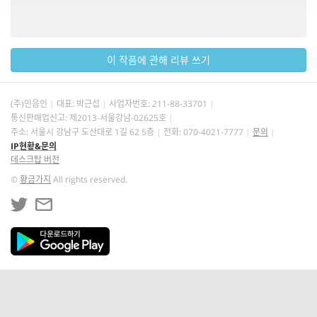
이 작품에 관해 리뷰 쓰기
(주)민음인
대표: 박근섭
사업자번호:
211-88-33701
통신판매업신고: 제2013-서울강남-02625호
주소: 서울시 강남구 도산대로 1길 62 5층
전화: 070-4021-7777
문의
IP현황&문의
데스크탑 버전
©
황금가지
All rights reserved.