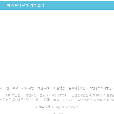
이 작품에 관해 리뷰 쓰기
기
·
원고 투고
·
기획 제안
·
제안/제보
·
회원약관
·
유료이용약관
·
개인정보처리방침
·
|
대표: 박근섭
|
사업자등록번호: 211-88-33701
|
통신판매업신고: 제2013-서울강남
시 강남구 도산대로 1길 62 5층
|
전화: 070-4021-7777
|
webmaster@minumsa.c
©
황금가지
. All rights reserved.