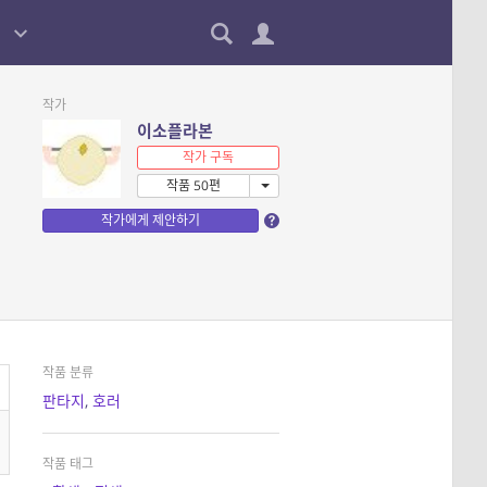
작가
이소플라본
작가 구독
작품 50편
작가에게 제안하기
작품 분류
판타지
,
호러
작품 태그