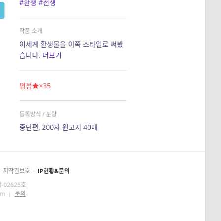
#환생
#전생
작품 소개
이세계 환생물을 이쪽 스타일로 써봤
습니다.
더보기
평점
×35
등록방식 / 분량
중단편, 200자 원고지 40매
저작권보호
·
IP현황&문의
-02625호
om
|
문의