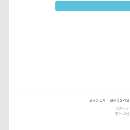
브릿G 소개
·
브릿G 둘러보
(주)민음인
주소: 서울