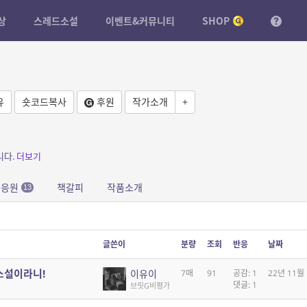
상
스레드소설
이벤트&커뮤니티
SHOP
유
숏코드복사
후원
작가소개
+
니다.
더보기
문응원
책갈피
작품소개
13
글쓴이
분량
조회
반응
날짜
소설이라니!
이유이
7매
91
공감: 1
22년 11월
댓글: 1
브릿G비평가