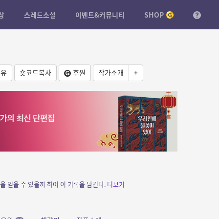
상
스레드소설
이벤트&커뮤니티
SHOP
유
숏코드복사
후원
작가소개
+
을 얻을 수 있을까 하여 이 기록을 남긴다.
더보기