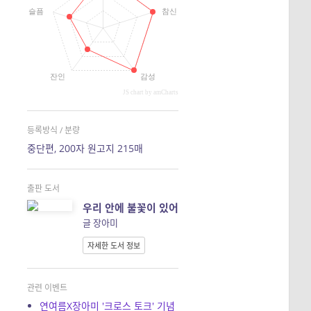
슬픔
참신
잔인
감성
JS chart by amCharts
등록방식 / 분량
중단편, 200자 원고지 215매
출판 도서
우리 안에 불꽃이 있어
글 장아미
자세한 도서 정보
관련 이벤트
연여름X장아미 '크로스 토크' 기념