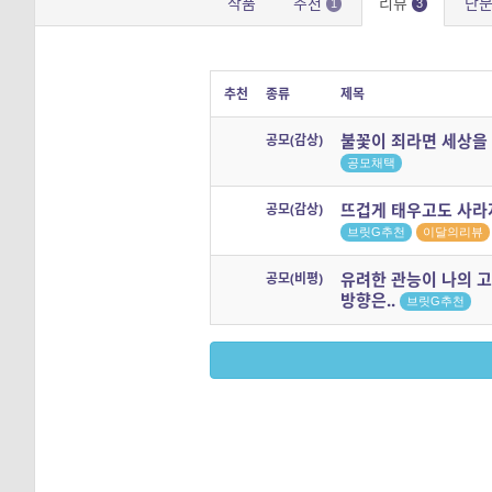
작품
추천
리뷰
단
1
3
추천
종류
제목
불꽃이 죄라면 세상을
공모(감상)
공모채택
뜨겁게 태우고도 사라
공모(감상)
브릿G추천
이달의리뷰
유려한 관능이 나의 
공모(비평)
방향은..
브릿G추천