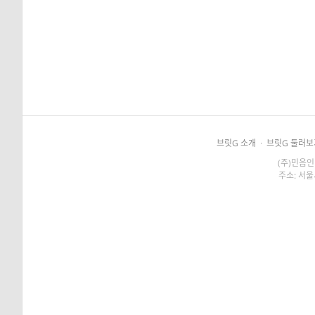
브릿G 소개
·
브릿G 둘러보
(주)민음인
주소: 서울