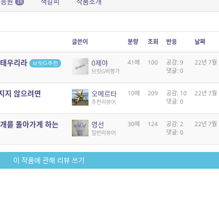
문응원
책갈피
작품소개
18
글쓴이
분량
조회
반응
날짜
 태우리라
0제야
41매
100
공감: 9
22년 7월
브릿G추천
댓글: 0
브릿G비평가
지지 않으려면
오메르타
10매
209
공감: 10
22년 7월
댓글: 0
추천리뷰어
고개를 돌아가게 하는
영선
30매
124
공감: 2
22년 7월
댓글: 0
일반리뷰어
이 작품에 관해 리뷰 쓰기