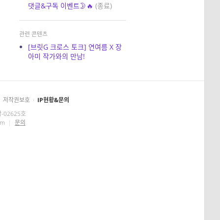
댓글&구독 이벤트🌛🔥
(종료)
관련 콘텐츠
[브릿G 크로스 토크] 연여름 X 장
아미 작가와의 만남!
저작권보호
·
IP현황&문의
-02625호
om
|
문의