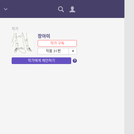
작가
장아미
작가 구독
작품 31편
작가에게 제안하기