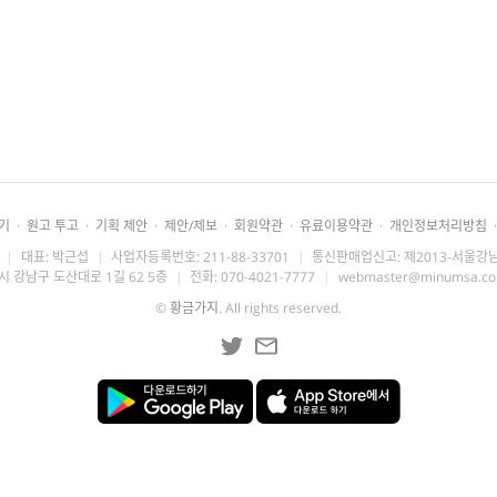
기
·
원고 투고
·
기획 제안
·
제안/제보
·
회원약관
·
유료이용약관
·
개인정보처리방침
·
|
대표: 박근섭
|
사업자등록번호: 211-88-33701
|
통신판매업신고: 제2013-서울강남
시 강남구 도산대로 1길 62 5층
|
전화: 070-4021-7777
|
webmaster@minumsa.c
©
황금가지
. All rights reserved.