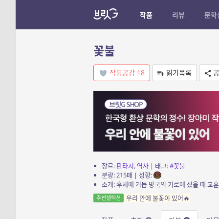
작품
리뷰
문학
꽃불
작품공감
18
읽기목록
공
장르:
판타지
,
역사
| 태그:
#꽃불
분량: 215매 | 성향:
소개: 후세에 거듭 망국의 기로에 섰을 때 교훈
우리 안에 불꽃이 있어🔥
추천셀렉션