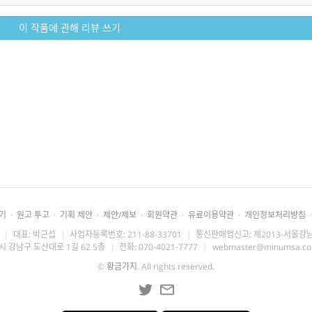
이 작품에 관해 리뷰 쓰기
기
·
원고 투고
·
기획 제안
·
제안/제보
·
회원약관
·
유료이용약관
·
개인정보처리방침
·
|
대표: 박근섭
|
사업자등록번호: 211-88-33701
|
통신판매업신고: 제2013-서울강남
시 강남구 도산대로 1길 62 5층
|
전화: 070-4021-7777
|
webmaster@minumsa.c
©
황금가지
. All rights reserved.