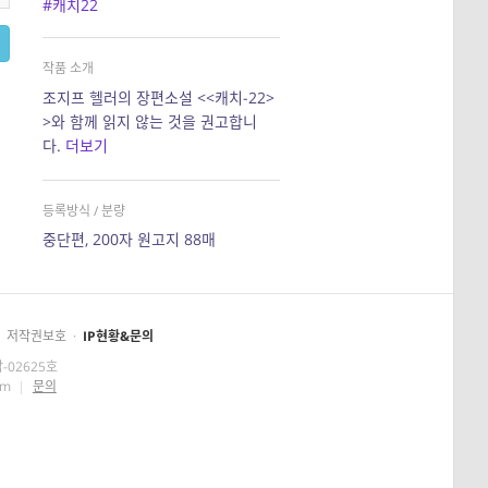
#캐치22
작품 소개
조지프 헬러의 장편소설 <<캐치-22>
>와 함께 읽지 않는 것을 권고합니
다.
더보기
등록방식 / 분량
중단편, 200자 원고지 88매
저작권보호
·
IP현황&문의
-02625호
om
|
문의