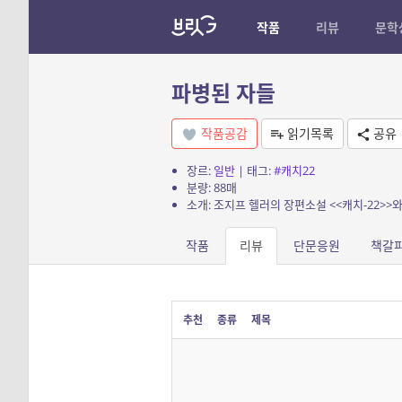
작품
리뷰
문학
파병된 자들
작품공감
읽기목록
공유
장르:
일반
| 태그:
#캐치22
분량: 88매
소개: 조지프 헬러의 장편소설 <<캐치-22>>
작품
리뷰
단문응원
책갈
추천
종류
제목