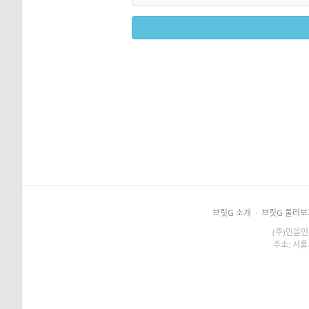
브릿G 소개
·
브릿G 둘러보
(주)민음인
주소: 서울