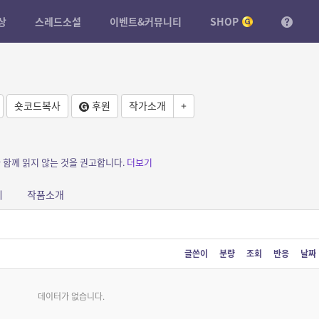
상
스레드소설
이벤트&커뮤니티
SHOP
숏코드복사
후원
작가소개
+
와 함께 읽지 않는 것을 권고합니다.
더보기
피
작품소개
글쓴이
분량
조회
반응
날짜
데이터가 없습니다.