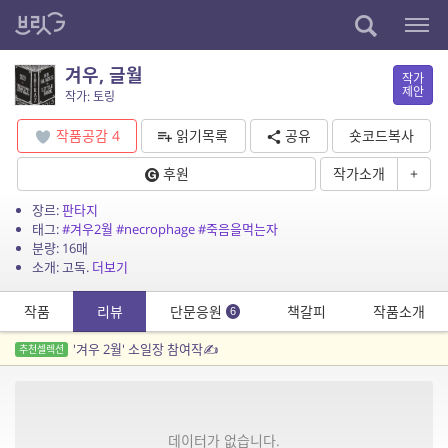
겨우, 글월
작가
제안
작가: 토링
작품공감
4
읽기목록
공유
숏코드복사
후원
작가소개
+
장르:
판타지
태그:
#겨우2월
#necrophage
#죽음을먹는자
분량: 16매
소개: 고독.
더보기
작품
리뷰
단문응원
책갈피
작품소개
6
'겨우 2월' 소일장 참여작✍️
추천셀렉션
데이터가 없습니다.