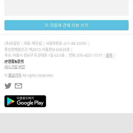
이 작품에 관해 리뷰 쓰기
(주)민음인
대표: 박근섭
사업자번호:
211-88-33701
통신판매업신고: 제2013-서울강남-02625호
주소: 서울시 강남구 도산대로 1길 62 5층
전화: 070-4021-7777
문의
IP현황&문의
데스크탑 버전
©
황금가지
All rights reserved.