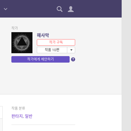
작가
해사막
작가 구독
작품 10편
작가에게 제안하기
작품 분류
판타지
,
일반