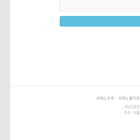
브릿G 소개
·
브릿G 둘러보
(주)민음인
주소: 서울