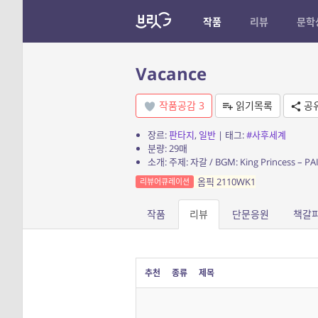
작품
리뷰
문학
Vacance
작품공감
3
읽기목록
공
장르:
판타지
,
일반
| 태그:
#사후세계
분량: 29매
소개: 주제: 자갈 / BGM: King Princess – PA
옴픽 2110WK1
리뷰어큐레이션
작품
리뷰
단문응원
책갈
추천
종류
제목