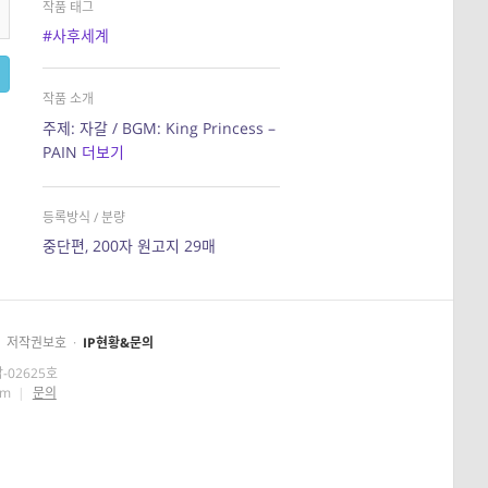
작품 태그
#사후세계
작품 소개
주제: 자갈 / BGM: King Princess –
PAIN
더보기
등록방식 / 분량
중단편, 200자 원고지 29매
저작권보호
·
IP현황&문의
-02625호
om
|
문의