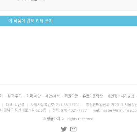
이 작품에 관해 리뷰 쓰기
기
·
원고 투고
·
기획 제안
·
제안/제보
·
회원약관
·
유료이용약관
·
개인정보처리방침
·
|
대표: 박근섭
|
사업자등록번호: 211-88-33701
|
통신판매업신고: 제2013-서울강남
시 강남구 도산대로 1길 62 5층
|
전화: 070-4021-7777
|
webmaster@minumsa.c
©
황금가지
. All rights reserved.