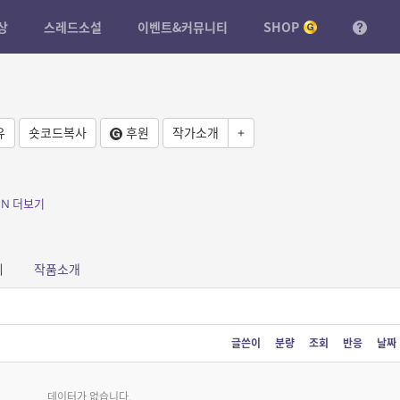
상
스레드소설
이벤트&커뮤니티
SHOP
유
숏코드복사
후원
작가소개
+
IN
더보기
피
작품소개
글쓴이
분량
조회
반응
날짜
데이터가 없습니다.