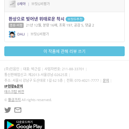
0제야
|
브릿G비평가
환상으로 빚어낸 위태로운 착시
브릿G추천
21년 12월, 분량 16매, 조회 197, 공감 5, 댓글 2
종류-비평
DALI
|
브릿G비평가
이 작품에 관해 리뷰 쓰기
(주)민음인
대표: 박근섭
사업자번호:
211-88-33701
통신판매업신고: 제2013-서울강남-02625호
주소: 서울시 강남구 도산대로 1길 62 5층
전화: 070-4021-7777
문의
IP현황&문의
데스크탑 버전
©
황금가지
All rights reserved.