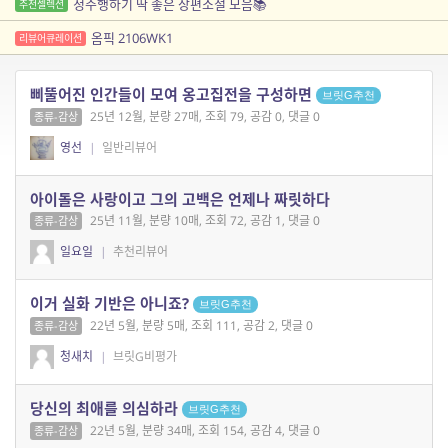
정주행하기 딱 좋은 장편소설 모음📚
추천셀렉션
옴픽 2106WK1
리뷰어큐레이션
삐뚤어진 인간들이 모여 옹고집전을 구성하면
브릿G추천
25년 12월, 분량 27매, 조회 79, 공감 0, 댓글 0
종류-감상
영선
|
일반리뷰어
아이돌은 사랑이고 그의 고백은 언제나 짜릿하다
25년 11월, 분량 10매, 조회 72, 공감 1, 댓글 0
종류-감상
일요일
|
추천리뷰어
이거 실화 기반은 아니죠?
브릿G추천
22년 5월, 분량 5매, 조회 111, 공감 2, 댓글 0
종류-감상
청새치
|
브릿G비평가
당신의 최애를 의심하라
브릿G추천
22년 5월, 분량 34매, 조회 154, 공감 4, 댓글 0
종류-감상