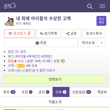
내 최애 아이돌의 수상한 고백
작가
제안
작가: 해파랑
즐겨찾기
읽기목록
공유
숏코드복사
후원
작가소개
+
장르:
SF
,
호러
태그:
#아이돌
#복제인간
#연예인
평점
×645
| 분량: 34회, 813매 | 성향:
가격:
4화 무료
30
소개: 너는 나 없이 살 수 없어
더보기
첫회보기
회차
추천
공지
리뷰
단문응원
책갈피
34
2
1
5
81
작품소개