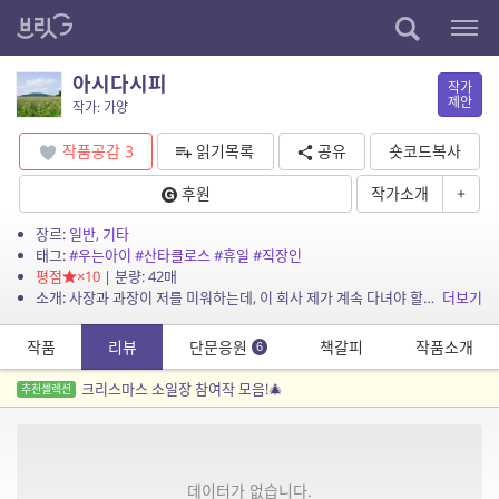
아시다시피
작가
제안
작가: 가양
작품공감
3
읽기목록
공유
숏코드복사
후원
작가소개
+
장르:
일반
,
기타
태그:
#우는아이
#산타클로스
#휴일
#직장인
평점
×10
| 분량: 42매
소개: 사장과 과장이 저를 미워하는데, 이 회사 제가 계속 다녀야 할까요? 일단 저한테 부당하게 구는 증거를 모으고 있는데요. 아, 그나저나 저는 출근하기 싫어서 많이 울었다니까요? 이런...
더보기
작품
리뷰
단문응원
책갈피
작품소개
6
크리스마스 소일장 참여작 모음!🎄
추천셀렉션
데이터가 없습니다.