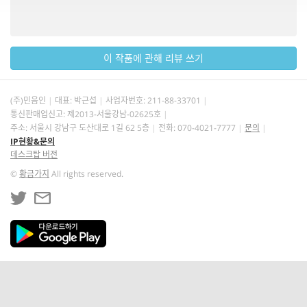
이 작품에 관해 리뷰 쓰기
(주)민음인
대표: 박근섭
사업자번호:
211-88-33701
통신판매업신고: 제2013-서울강남-02625호
주소: 서울시 강남구 도산대로 1길 62 5층
전화: 070-4021-7777
문의
IP현황&문의
데스크탑 버전
©
황금가지
All rights reserved.