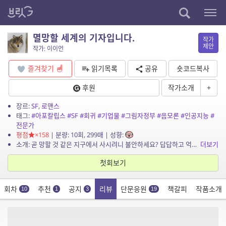
멸망할 세계의 기자입니다.
작가
제안
작가: 이이언
즐겨찾기
읽기목록
공유
숏코드복사
후원
작가소개
+
장르:
SF
,
로맨스
태그:
#아포칼립스
#SF
#회귀
#기업물
#그림자정부
#음모론
#인공지능
#
전문가
평점
×158
| 분량: 10회, 299매 | 성향:
소개: 곧 망할 것 같은 지구에서 사시려니 불안하세요? 답답하고 억울해서 살기 힘드세요? 각종 음모론, 억울한 사연, 미제 사건… 뭐든지 취재해드립니다. 보고는 상세히, 보도는...
더보기
첫회보기
회차
추천
공지
리뷰
단문응원
책갈피
작품소개
10
1
3
19