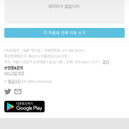
데이터가 없습니다.
이 작품에 관해 리뷰 쓰기
(주)민음인
대표: 박근섭
사업자번호:
211-88-33701
통신판매업신고: 제2013-서울강남-02625호
주소: 서울시 강남구 도산대로 1길 62 5층
전화: 070-4021-7777
문의
IP현황&문의
데스크탑 버전
©
황금가지
All rights reserved.