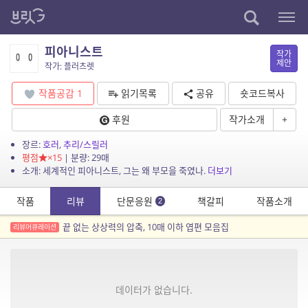
피아니스트
작가
제안
작가: 플러츠렛
작품공감
1
읽기목록
공유
숏코드복사
후원
작가소개
+
장르:
호러
,
추리/스릴러
평점
×15
| 분량: 29매
소개: 세계적인 피아니스트, 그는 왜 부모을 죽였나.
더보기
작품
리뷰
단문응원
책갈피
작품소개
2
끝 없는 상상력의 압축, 10매 이하 엽편 모음집
리뷰어큐레이션
데이터가 없습니다.