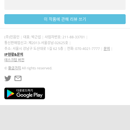
이 작품에 관해 리뷰 쓰기
(주)민음인
대표: 박근섭
사업자번호:
211-88-33701
통신판매업신고: 제2013-서울강남-02625호
주소: 서울시 강남구 도산대로 1길 62 5층
전화: 070-4021-7777
문의
IP현황&문의
데스크탑 버전
©
황금가지
All rights reserved.