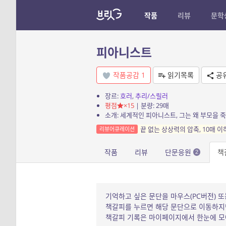
작품
리뷰
문학
피아니스트
작품공감
1
읽기목록
공
장르:
호러
,
추리/스릴러
평점
×15
| 분량: 29매
소개: 세계적인 피아니스트, 그는 왜 부모을 죽
끝 없는 상상력의 압축, 10매 이
리뷰어큐레이션
작품
리뷰
단문응원
책
2
기억하고 싶은 문단을 마우스(PC버전) 또
책갈피를 누르면 해당 문단으로 이동하지만
책갈피 기록은 마이페이지에서 한눈에 모아