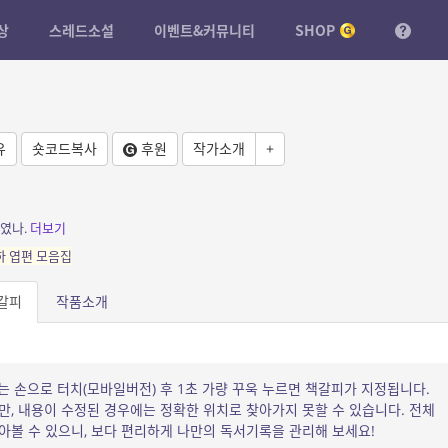
상
스레드소설
이벤트&커뮤니티
SHOP
유
숏코드복사
후원
작가소개
+
였나.
더보기
하 엽편 모음집
갈피
작품소개
는 손으로 터치(모바일버전) 후 1초 가량 꾸욱 누르면 책갈피가 지정됩니다.
, 내용이 수정된 경우에는 정확한 위치로 찾아가지 못할 수 있습니다. 전체
볼 수 있으니, 보다 편리하게 나만의 독서기록을 관리해 보세요!