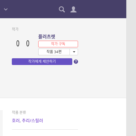
작가
플러츠렛
작가 구독
작품 34편
작가에게 제안하기
작품 분류
호러
,
추리/스릴러