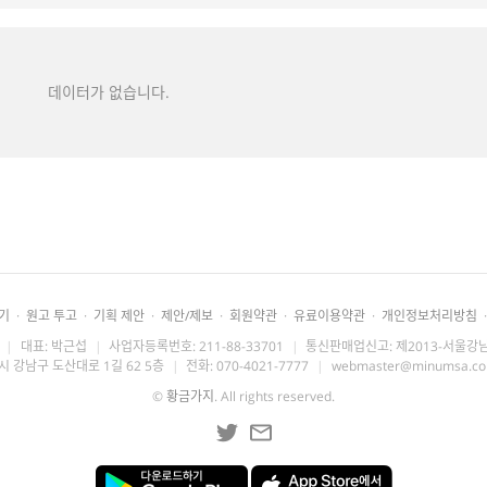
데이터가 없습니다.
기
·
원고 투고
·
기획 제안
·
제안/제보
·
회원약관
·
유료이용약관
·
개인정보처리방침
·
|
대표: 박근섭
|
사업자등록번호: 211-88-33701
|
통신판매업신고: 제2013-서울강남
시 강남구 도산대로 1길 62 5층
|
전화: 070-4021-7777
|
webmaster@minumsa.c
©
황금가지
. All rights reserved.