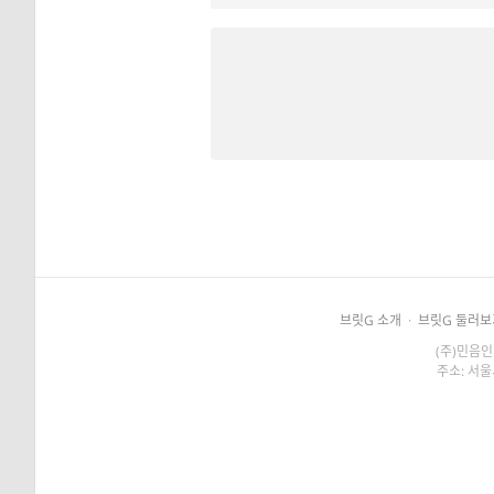
브릿G 소개
·
브릿G 둘러보
(주)민음인
주소: 서울