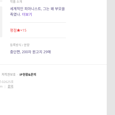
작품 소개
세계적인 피아니스트, 그는 왜 부모을
죽였나.
더보기
평점
×15
등록방식 / 분량
중단편, 200자 원고지 29매
저작권보호
·
IP현황&문의
-02625호
om
|
문의