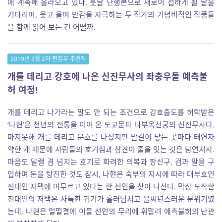
에 계속해 올라오고 있다. 훗날 단행본으로 새로이 접하게 될 날을
기다리며, 웃고 울며 만감을 자극하는 두 작가의 기념비적인 작품들
을 함께 읽어 보는 건 어떨까.
2019년 3월 2차 편집부 추천작
개를 데리고 강호에 나온 신진무사의 좌충우돌 예측불
허 여정!
개를 데리고 나가라는 말도 안 되는 조건으로 강호출도를 허락받은
‘나현’은 천년의 전통을 이어 온 도교문파 나부옥선궁의 신진무사다.
마지못해 개를 데리고 문호를 나섰지만 발길이 닿는 곳마다 태연자
약한 개 때문에 사람들의 호기심과 참견이 줄을 잇는 것은 당연지사.
마음도 달랠 겸 넘치는 호기로 화려한 의복과 장신구, 검과 말을 구
입하며 돈을 탕진한 것도 잠시, 나현은 숙부의 지시에 따라 대부호인
진대인 저택에 머무르고 있다는 한 선인을 찾아 나선다. 막상 도착한
진대인의 저택은 사특한 귀기가 흘러넘치고 을씨년스러운 분위기였
는데, 나현은 얼떨결에 이들 선인의 무리에 휘말려 예측불허의 난관