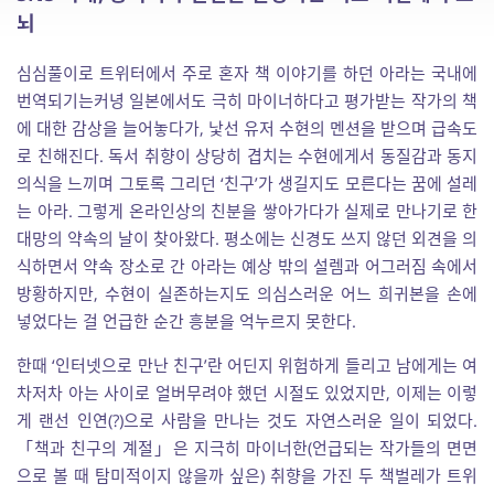
뇌
심심풀이로 트위터에서 주로 혼자 책 이야기를 하던 아라는 국내에
번역되기는커녕 일본에서도 극히 마이너하다고 평가받는 작가의 책
에 대한 감상을 늘어놓다가, 낯선 유저 수현의 멘션을 받으며 급속도
로 친해진다. 독서 취향이 상당히 겹치는 수현에게서 동질감과 동지
의식을 느끼며 그토록 그리던 ‘친구’가 생길지도 모른다는 꿈에 설레
는 아라. 그렇게 온라인상의 친분을 쌓아가다가 실제로 만나기로 한
대망의 약속의 날이 찾아왔다. 평소에는 신경도 쓰지 않던 외견을 의
식하면서 약속 장소로 간 아라는 예상 밖의 설렘과 어그러짐 속에서
방황하지만, 수현이 실존하는지도 의심스러운 어느 희귀본을 손에
넣었다는 걸 언급한 순간 흥분을 억누르지 못한다.
한때 ‘인터넷으로 만난 친구’란 어딘지 위험하게 들리고 남에게는 여
차저차 아는 사이로 얼버무려야 했던 시절도 있었지만, 이제는 이렇
게 랜선 인연(?)으로 사람을 만나는 것도 자연스러운 일이 되었다.
「책과 친구의 계절」은 지극히 마이너한(언급되는 작가들의 면면
으로 볼 때 탐미적이지 않을까 싶은) 취향을 가진 두 책벌레가 트위