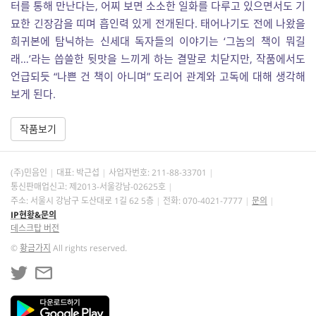
터를 통해 만난다는, 어찌 보면 소소한 일화를 다루고 있으면서도 기
묘한 긴장감을 띠며 흡인력 있게 전개된다. 태어나기도 전에 나왔을
희귀본에 탐닉하는 신세대 독자들의 이야기는 ‘그놈의 책이 뭐길
래…’라는 씁쓸한 뒷맛을 느끼게 하는 결말로 치닫지만, 작품에서도
언급되듯 “나쁜 건 책이 아니며” 도리어 관계와 고독에 대해 생각해
보게 된다.
작품보기
(주)민음인
대표: 박근섭
사업자번호:
211-88-33701
통신판매업신고: 제2013-서울강남-02625호
주소: 서울시 강남구 도산대로 1길 62 5층
전화: 070-4021-7777
문의
IP현황&문의
데스크탑 버전
©
황금가지
All rights reserved.