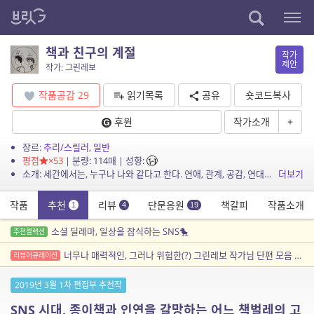
책과 친구의 계절
작가
제안
작가: 그린레보
작품공감
29
읽기목록
공유
숏코드복사
후원
작가소개
+
장르:
추리/스릴러
,
일반
평점
×53
| 분량: 114매 | 성향:
소개: 세간에서는, 누구나 나와 같다고 한다. 연애, 관계, 공감, 연대를 다룬 책이며 콘텐츠들이 꾸준하게 중박 이상을 치는 이유가 무엇이겠는가. 모두들 외롭고 모두들 위로받고 싶어서가 ...
더보기
작품
추천
리뷰
단문응원
책갈피
작품소개
1
4
19
소셜 딜레마, 일상을 잠식하는 SNS🐤
추천셀렉션
너무나 매력적인, 그러나 위험한(?) 그린레보 작가님 단편 모음 큐레이션
리뷰어큐레이션
2019년 3월 1차 편집부 추천작
SNS 시대, 종이책과 인연을 갈망하는 어느 책벌레의 고