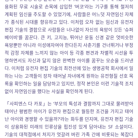
용화된 무료 시술로 손목에 삽입한 ‘버코’라는 기구를 통해 철저히
계획된 임신을 주도할 수 있었기에, 사람들은 어느덧 자연임신 자체
가 종식된 시대를 향유하고 있다. 이처럼 오차 없는 임신과 유전자
편집 기술의 결합으로 사람들은 너나없이 자신의 욕망이 깃든 ‘슈퍼
베이비’를 꿈꾼다. 큰 키, 고지능, 뛰어난 운동 신경 같은 엇비슷한
욕망뿐만 아니라 이성애자여야 한다든지 사춘기를 건너뛰거나 부정
적 감정 자체를 느끼지 않는 아이 등 각종 편견과 차별적 시선을 투
영하면서도 자신과 닮지 않은 완벽한 아이를 꿈꾸는 모순을 드러낸
다. 이처럼 유전자 편집 기술의 최전선에 있는 생명공학 회사에서 일
하는 나는 고객들이 장차 태어날 자녀에게 원하는 유전형질 선호 목
록을 확인하는 일을 담당하고 있지만, 정작 본인은 이런 기술적 조치
없이 자연임신을 했다는 사실을 확인하게 된다.
「사피엔스 다 카포」는 ‘부모의 특성과 결함까지 그대로 물려받아
태어난 평범한 아이가 유전자 편집으로 월등한 조건을 가지고 태어
난 아이와 경쟁할 수 있을까?’라는 화두를 던지며, 유전자 편집 기술
이 상용화된 미래의 인류상을 핍진성 있게 담아내는 SF 소설이다.
기술의 대척점에서 처지가 엇갈려 버린 가족 간에 비롯되는 복잡다