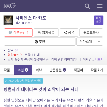
사피엔스 다 카포
작가
제안
작가: 마법수프
작품공감
1
읽기목록
공유
숏코드복사
후원
작가소개
+
장르:
SF
평점
×19
| 분량: 111매
소개: 유전자 편집이 상용화된 근미래에 관한 이야기입니다. 어쩌면 이런 상황이 이미 현실에 스며들고 있는지도 모르겠다는 생각이 듭니다.
더보기
작품
추천
리뷰
단문응원
책갈피
작품소개
1
9
2026년 2월 2차 편집부 추천작
평범하게 태어나는 것이 죄악이 되는 시대
심한 난청으로 태어난 오빠와는 달리 나는 유전자 편집 기술의 분기
점에서 유전성 난청 돌연변이가 제거된 편집 배아에서 태어났다. 상