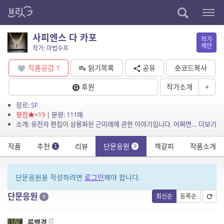
사피엔스 다 카포
작가
제안
작가: 마법수프
작품공감
1
읽기목록
공유
숏코드복사
후원
작가소개
+
장르:
SF
평점
×19
| 분량: 111매
소개: 유전자 편집이 상용화된 근미래에 관한 이야기입니다. 어쩌면 이런 상황이 이미 현실에 스며들고 있는지도 모르겠다는 생각이 듭니다.
더보기
작품
추천
리뷰
단문응원
책갈피
작품소개
1
9
단문응원을 작성하려면
로그인
해야 합니다.
단문응원
최신순
등록순
9
류백경