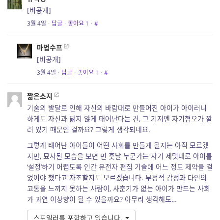
[비공개]
3월 4일
·
답글
·
좋아요
1
·
#
마법수프
[비공개]
3월 4일
·
답글
·
좋아요
1
·
#
짧은소지
기술의 발달로 인해 자신의 바람대로 만들어진 아이가 아이러니
하게도 자신과 닮지 않게 태어난다는 건, 그 기저엔 자기혐오가 깔
려 있기 때문인 걸까요? 그렇게 생각되네요.
그렇게 태어난 아이들이 어떤 사회를 만들게 될지는 아직 모르겠
지만, 묘사된 모습을 보면 먼 훗날 누군가는 자기 제멋대로 아이를
‘설정’하기 어렵도록 인간 유전자 편집 기술에 어느 정도 제약을 걸
었어야 했다고 자조할지도 모르겠습니다. 부정적 감정과 타인의
고통을 느끼지 못하는 사람이, 사춘기가 없는 아이가 만드는 사회
가 과연 이상향이 될 수 있을까요? 아무리 생각해도…
스포일러를 포함하고 있습니다.