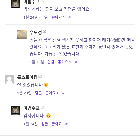
마법수프
박태기라는 꽃을 보고 작명을 했어요. ㅋㅋ
1월 24일
·
답글
·
좋아요
1
·
#
우도경
식물 이름은 전혀 생각지 못하고 한자어 태기(胎氣)만 떠올
렸네요.ㅋㅋ 뭐가 됐든 표현과 주제가 통일감 있어서 좋았
습니다. 거듭 잘 읽었습니다.
1월 25일
·
답글
·
좋아요
1
·
#
톨스토이킹
잘 읽었습니다
1월 23일
·
답글
·
좋아요
1
·
#
마법수프
감사합니다.
1월 24일
·
답글
·
좋아요
·
#