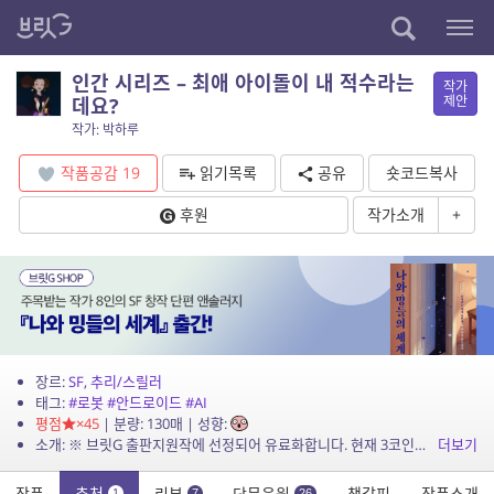
인간 시리즈 – 최애 아이돌이 내 적수라는
작가
제안
데요?
작가: 박하루
작품공감
19
읽기목록
공유
숏코드복사
후원
작가소개
+
장르:
SF
,
추리/스릴러
태그:
#로봇
#안드로이드
#AI
평점
×45
| 분량: 130매 | 성향:
소개: ※ 브릿G 출판지원작에 선정되어 유료화합니다. 현재 3코인으로 책정했지만 출간 이후 출간가격에 맞춰 가격이 변경될 수 있습니다. 조금 먼 미래 배경입니다. 한국은 안정적으로 발전했...
더보기
작품
추천
리뷰
단문응원
책갈피
작품소개
1
7
26