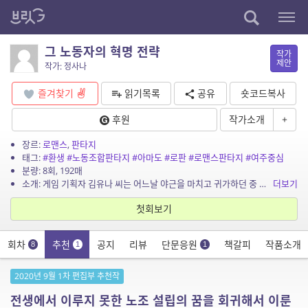
그 노동자의 혁명 전략
작가
제안
작가: 정사나
즐겨찾기
읽기목록
공유
숏코드복사
후원
작가소개
+
장르:
로맨스
,
판타지
태그:
#환생
#노동조합판타지
#아마도
#로판
#로맨스판타지
#여주중심
분량: 8회, 192매
소개: 게임 기획자 김유나 씨는 어느날 야근을 마치고 귀가하던 중 돌연사한다. 사측은 물론 인정해주지 않았지만, 사인은 과로사가 분명하다고 유나 씨는 생각했다. 몸은 사고로 죽고, 영혼은...
더보기
첫회보기
회차
추천
공지
리뷰
단문응원
책갈피
작품소개
8
1
1
2020년 9월 1차 편집부 추천작
전생에서 이루지 못한 노조 설립의 꿈을 회귀해서 이룬