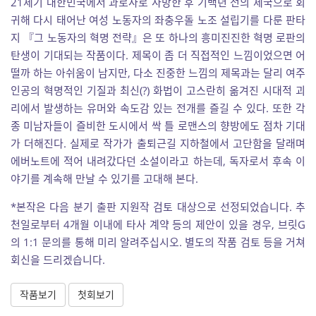
21세기 대한민국에서 과로사로 사망한 후 기백년 전의 제국으로 회
귀해 다시 태어난 여성 노동자의 좌충우돌 노조 설립기를 다룬 판타
지 『그 노동자의 혁명 전략』은 또 하나의 흥미진진한 혁명 로판의
탄생이 기대되는 작품이다. 제목이 좀 더 직접적인 느낌이었으면 어
떨까 하는 아쉬움이 남지만, 다소 진중한 느낌의 제목과는 달리 여주
인공의 혁명적인 기질과 최신(?) 화법이 고스란히 옮겨진 시대적 괴
리에서 발생하는 유머와 속도감 있는 전개를 즐길 수 있다. 또한 각
종 미남자들이 즐비한 도시에서 싹 틀 로맨스의 향방에도 점차 기대
가 더해진다. 실제로 작가가 출퇴근길 지하철에서 고단함을 달래며
에버노트에 적어 내려갔다던 소설이라고 하는데, 독자로서 후속 이
야기를 계속해 만날 수 있기를 고대해 본다.
*본작은 다음 분기 출판 지원작 검토 대상으로 선정되었습니다. 추
천일로부터 4개월 이내에 타사 계약 등의 제안이 있을 경우, 브릿G
의 1:1 문의를 통해 미리 알려주십시오. 별도의 작품 검토 등을 거쳐
회신을 드리겠습니다.
작품보기
첫회보기