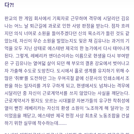
다?!
판교의 한 게임 회사에서 기획자로 근무하며 격무에 시달리던 김유
나는 어느 날 퇴근길에 과로로 인한 사망 판정을 받는다. 점차 흐려
지던 의식 너머로 소원을 들어주겠다던 신의 목소리가 들린 것도 같
았는데, 자신이 무슨 소원을 빌었는지도 잊은 채 김유나는 과거의 기
억을 모두 지닌 상태로 에스테반 제국의 한 농가에서 다시 태어나게
된다. 그렇게, 레베리카 앤더슨이라는 이름으로 현생을 다시 부여받
은 구 김유나는 열여덟 살이 되던 해 부모의 결혼 강요에서 벗어나고
자 가출해 수도로 도망친다. 도시에서 홀로 생계를 유지하기 위해 수
많은 ‘취뽀’를 도전하던 그는 우여곡절 끝에 신문사의 인쇄소에서 조
판을 하는 일자리를 겨우 구하게 되고, 현생에서도 넘쳐나는 격무에
시달리던 중 자신이 근로계약서를 쓰지 않았다는 사실을 깨닫는다.
근로계약서가 뭔지도 모르는 시대불문 자본가들의 유구한 착취성에
열이 뻗친 레베리카는 자신의 환생 소원이 ‘노조하게 해 달라’는 것
이었음을 깨닫고, 에스테반 제국 헌정 사상 최초로 노동조합을 건설
하기 위한 실무에 착수하는데…….