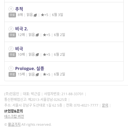
추적
4
8매
|
읽음
|
×5
|
6월 3일
무료
비극 2.
3
12매
|
읽음
|
×5
|
6월 2일
무료
비극
2
10매
|
읽음
|
×5
|
6월 2일
무료
Prologue. 실종
1
15매
|
읽음
|
×5
|
6월 2일
무료
(주)민음인
대표: 박근섭
사업자번호:
211-88-33701
통신판매업신고: 제2013-서울강남-02625호
주소: 서울시 강남구 도산대로 1길 62 5층
전화: 070-4021-7777
문의
IP현황&문의
데스크탑 버전
©
황금가지
All rights reserved.