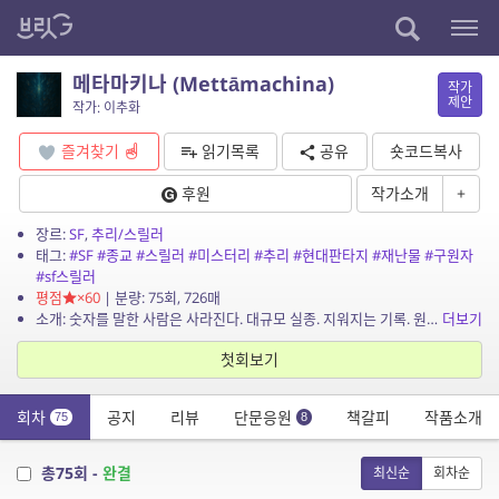
메타마키나 (Mettāmachina)
작가
제안
작가: 이추화
즐겨찾기
읽기목록
공유
숏코드복사
후원
작가소개
+
장르:
SF
,
추리/스릴러
태그:
#SF
#종교
#스릴러
#미스터리
#추리
#현대판타지
#재난물
#구원자
#sf스릴러
평점
×60
| 분량: 75회, 726매
소개: 숫자를 말한 사람은 사라진다. 대규모 실종. 지워지는 기록. 원인을 알 수 없는 재난. 인간과 신의 경계를 그린 장편 SF 스릴러.
더보기
첫회보기
회차
공지
리뷰
단문응원
책갈피
작품소개
75
8
총75회 -
완결
최신순
회차순