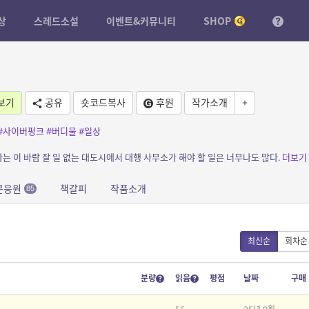
상
스레드소설
이벤트&커뮤니티
SHOP
보기
공유
숏코드복사
후원
작가소개
+
#사이버펑크
#버디물
#일상
 사는 이 바람 잘 일 없는 대도시에서 대행 사무소가 해야 할 일은 너무나도 많다.
더보기
문응원
책갈피
작품소개
85
최신순
회차순
분량
읽음
평점
날짜
구매