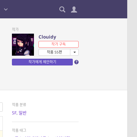
작가
Clouidy
작가 구독
작품 55편
작가에게 제안하기
작품 분류
SF
,
일반
작품 태그