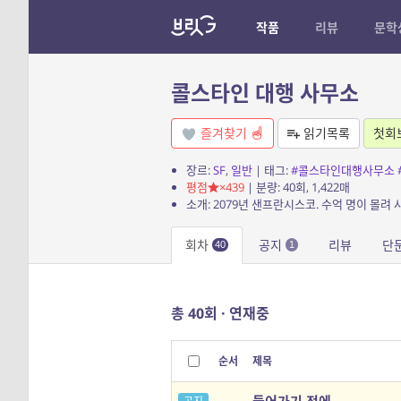
작품
리뷰
문학
콜스타인 대행 사무소
즐겨찾기
읽기목록
첫회
장르:
SF
,
일반
| 태그:
#콜스타인대행사무소
평점
×439
| 분량: 40회, 1,422매
소개: 2079년 샌프란시스코. 수억 명이 몰려
회차
공지
리뷰
단
40
1
총 40회 · 연재중
순서
제목