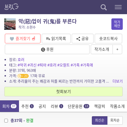
악(惡)업이 귀(鬼)를 부른다
작가
제안
작가: 소현수
즐겨찾기
읽기목록
공유
숏코드복사
후원
작가소개
+
장르:
호러
태그:
#악귀
#귀신
#퇴마
#호러
#오컬트
#가족
#가족애
분량: 37회, 963매
가격:
17화 무료
20
소개: 추리물이 주는 쾌감과 허를 찌르는 반전까지 가미한 고품격 정통 오컬트 호러 장르물- 을 추구합니다.
더보기
첫회보기
회차
추천
공지
리뷰
단문응원
책갈피
작품소개
37
1
1
13
총37회 -
완결
최신순
회차순