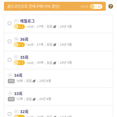
골드코인으로 전체구매(10% 할인)
1800
18
에필로그
37
|
27매
|
읽음
|
24년 9월
100
1
36회
36
|
51매
|
읽음
|
24년 9월
100
1
35회
35
|
45매
|
읽음
|
24년 9월
100
1
34회
34
18매
|
읽음
|
24년 8월
무료
33회
33
12매
|
읽음
|
24년 8월
무료
32회
32