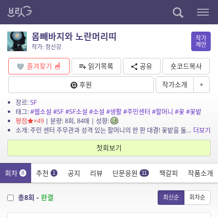
몸빼바지와 노란머리띠
작가
제안
작가: 정신강
즐겨찾기
읽기목록
공유
숏코드복사
후원
작가소개
+
장르:
SF
태그:
#웹소설
#SF
#SF소설
#소설
#생활
#주민센터
#할머니
#꽃
#꽃밭
평점
×49
| 분량: 8회, 84매 | 성향:
소개: 주민 센터 주무관과 성격 있는 할머니의 한 판 대결! 꽃밭을 둘러 싼 주무관과 할머니의 요절복통 한 판 승부가 펼쳐진다. 과연 누가 이길 것인가?
더보기
첫회보기
회차
추천
공지
리뷰
단문응원
책갈피
작품소개
8
1
11
총8회 -
완결
최신순
회차순