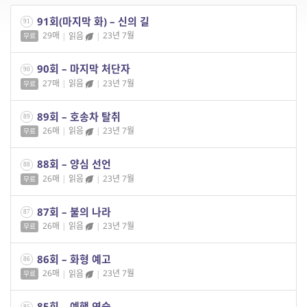
91회(마지막 화) – 신의 길
91
29매
|
읽음
|
23년 7월
무료
90회 – 마지막 처단자
90
27매
|
읽음
|
23년 7월
무료
89회 – 호송차 탈취
89
26매
|
읽음
|
23년 7월
무료
88회 – 양심 선언
88
26매
|
읽음
|
23년 7월
무료
87회 – 불의 나라
87
26매
|
읽음
|
23년 7월
무료
86회 – 화형 예고
86
26매
|
읽음
|
23년 7월
무료
85회 – 예행 연습
85