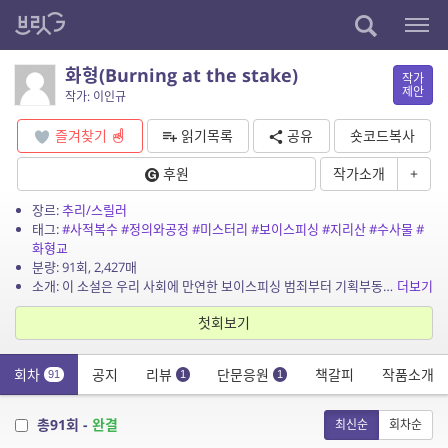
화형(Burning at the stake)
작가
제안
작가: 이인규
즐겨찾기
읽기목록
공유
숏코드복사
후원
작가소개
+
장르:
추리/스릴러
태그:
#사적복수
#정의와공정
#미스터리
#보이스피싱
#지리산
#수사물
#
화형교
분량: 91회, 2,427매
소개: 이 소설은 우리 사회에 만연한 보이스피싱 범죄부터 기획부동산 사기, 종교계의 그루밍 성범죄, 음란물 제작·배포, 정치인 등 사회지도층의 위선과 타락 등 한계를 넘은 범죄까지 인간의...
더보기
첫회보기
회차
공지
리뷰
단문응원
책갈피
작품소개
91
1
1
총91회 -
완결
최신순
회차순