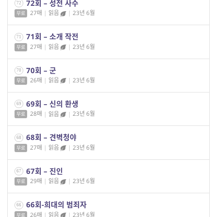
72회 – 성전 사수
72
27매
|
읽음
|
23년 6월
무료
71회 – 소개 작전
71
27매
|
읽음
|
23년 6월
무료
70회 – 군
70
26매
|
읽음
|
23년 6월
무료
69회 – 신의 환생
69
28매
|
읽음
|
23년 6월
무료
68회 – 견벽청야
68
27매
|
읽음
|
23년 6월
무료
67회 – 진인
67
29매
|
읽음
|
23년 6월
무료
66회-희대의 범죄자
66
26매
|
읽음
|
23년 6월
무료