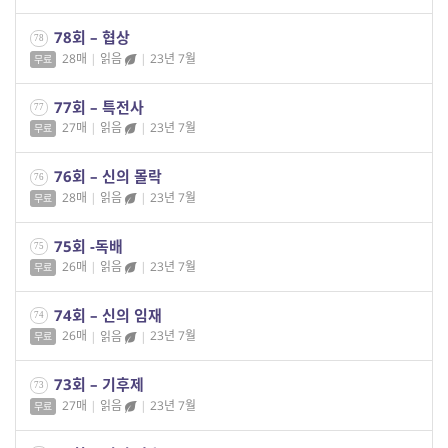
78회 – 협상
78
28매
|
읽음
|
23년 7월
무료
77회 – 특전사
77
27매
|
읽음
|
23년 7월
무료
76회 – 신의 몰락
76
28매
|
읽음
|
23년 7월
무료
75회 -독배
75
26매
|
읽음
|
23년 7월
무료
74회 – 신의 임재
74
26매
|
읽음
|
23년 7월
무료
73회 – 기후제
73
27매
|
읽음
|
23년 7월
무료