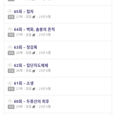
65회 – 첩자
65
27매
|
읽음
|
23년 6월
무료
64회 – 벽화, 솔봉의 흔적
64
27매
|
읽음
|
23년 6월
무료
63회 – 정감록
63
26매
|
읽음
|
23년 6월
무료
62회 – 집단지도체제
62
26매
|
읽음
|
23년 6월
무료
61회 – 소생
61
27매
|
읽음
|
23년 6월
무료
60회 – 두류산의 최후
60
29매
|
읽음
|
23년 6월
무료