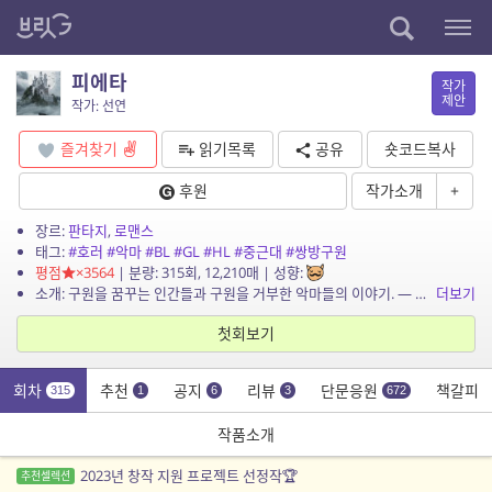
피에타
작가
제안
작가: 선연
즐겨찾기
읽기목록
공유
숏코드복사
후원
작가소개
+
장르:
판타지
,
로맨스
태그:
#호러
#악마
#BL
#GL
#HL
#중근대
#쌍방구원
평점
×3564
| 분량: 315회, 12,210매 | 성향:
소개: 구원을 꿈꾸는 인간들과 구원을 거부한 악마들의 이야기. — 아케론 대륙의 서쪽 나라 코키투스에서 가장 거대한 도시, 테네브리스. 도시의 온갖 흉악범들이 모여 있는 밀턴...
더보기
첫회보기
회차
추천
공지
리뷰
단문응원
책갈피
315
1
6
3
672
작품소개
2023년 창작 지원 프로젝트 선정작🏆
추천셀렉션