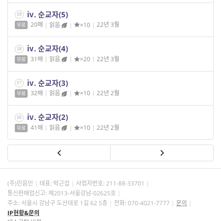
ⅳ. 순교자(5)
19
20매
|
읽음
|
×10
|
22년 3월
무료
ⅳ. 순교자(4)
18
31매
|
읽음
|
×20
|
22년 3월
무료
ⅳ. 순교자(3)
17
32매
|
읽음
|
×10
|
22년 2월
무료
ⅳ. 순교자(2)
16
41매
|
읽음
|
×10
|
22년 2월
무료
(주)민음인
대표: 박근섭
사업자번호:
211-88-33701
통신판매업신고: 제2013-서울강남-02625호
주소: 서울시 강남구 도산대로 1길 62 5층
전화: 070-4021-7777
문의
IP현황&문의