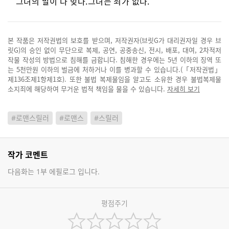
그녀의 말이 다 맞다.그녀는 죄가 없다.
본 작품은 저작권법의 보호를 받으며, 저작권자(브릿G가 대리권자일 경우 브
릿G)의 승인 없이 무단으로 복제, 공연, 공중송신, 전시, 배포, 대여, 2차적저
작물 작성의 방법으로 침해를 금합니다. 침해한 경우에는 5년 이하의 징역 또
는 5천만원 이하의 벌금에 처하거나 이를 병과할 수 있습니다.(「저작권법」
제136조제1항제1호). 또한 불법 복제물임을 알고도 소유한 경우 불법복제물
소지죄에 해당하여 무거운 법적 책임을 물을 수 있습니다.
자세히 보기
#로맨스릴러
#로맨스
#스릴러
작가 코멘트
다음화는 1부 에필로그 입니다.
평점주기