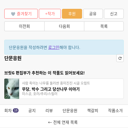
즐겨찾기
+작가
후원
공유
신고
이전회
다음회
목록
단문응원을 작성하려면
로그인
해야 합니다.
단문응원
브릿G 편집부가 추천하는 이 작품도 읽어보세요!
사람 죽이는 나무를 둘러싼 흥미진진 시골 오컬트
무당, 박수 그리고 당산나무 이야기
미스공, 호러/추리/스릴러
회차
공지
리뷰
단문응원
책갈피
작품소개
18
← 전체 연재 목록