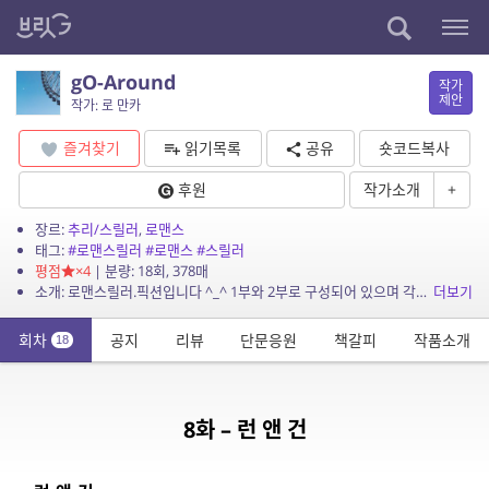
gO-Around
작가
제안
작가: 로 만카
즐겨찾기
읽기목록
공유
숏코드복사
후원
작가소개
+
장르:
추리/스릴러
,
로맨스
태그:
#로맨스릴러
#로맨스
#스릴러
평점
×4
| 분량: 18회, 378매
소개: 로맨스릴러.픽션입니다 ^_^ 1부와 2부로 구성되어 있으며 각각 다른 장르의 소설입니다 9화씩 총 18회 입니다
더보기
회차
공지
리뷰
단문응원
책갈피
작품소개
18
8화 – 런 앤 건