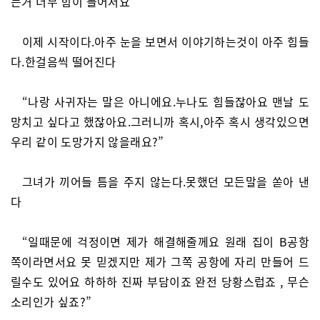
는거 너무 힘이 들어서요”
이제 시작이다.아주 눈을 보면서 이야기하는것이 아주 힘들
다.한걸음씩 떨어진다
“나랑 사귀자는 말은 아니에요.누나도 힘들잖아요 맨날 도
망치고 싶다고 했잖아요.그러니까 혹시,아주 혹시 생각있으면
우리 같이 도망가지 않을래요?”
그녀가 끼어들 틈을 주지 않는다.못했던 모든말을 쏟아 낸
다
“일때문에 걱정이면 제가 해결해줄께요 원래 집이 B공항
쪽이라면서요 못 믿겠지만 제가 그쪽 공항에 자리 만들어 드
릴수도 있어요 하하하 진짜 부담이죠 완전 당황스럽죠 , 무슨
소리인가 싶죠?”