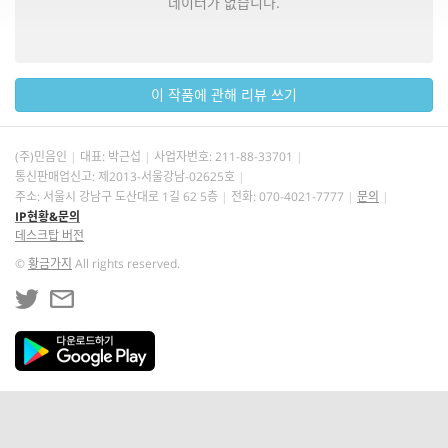
데이터가 없습니다.
이 작품에 관해 리뷰 쓰기
(주)민음인
대표: 박근섭
사업자번호:
211-88-33701
통신판매업신고: 제2013-서울강남-02625호
주소: 서울시 강남구 도산대로 1길 62 5층
전화: 070-4021-7777
문의
IP현황&문의
데스크탑 버전
©
황금가지
All rights reserved.