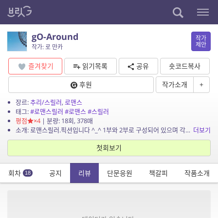
gO-Around
작가
제안
작가: 로 만카
즐겨찾기
읽기목록
공유
숏코드복사
후원
작가소개
+
장르:
추리/스릴러
,
로맨스
태그:
#로맨스릴러
#로맨스
#스릴러
평점
×4
| 분량: 18회, 378매
소개: 로맨스릴러.픽션입니다 ^_^ 1부와 2부로 구성되어 있으며 각각 다른 장르의 소설입니다 9화씩 총 18회 입니다
더보기
첫회보기
회차
공지
리뷰
단문응원
책갈피
작품소개
18