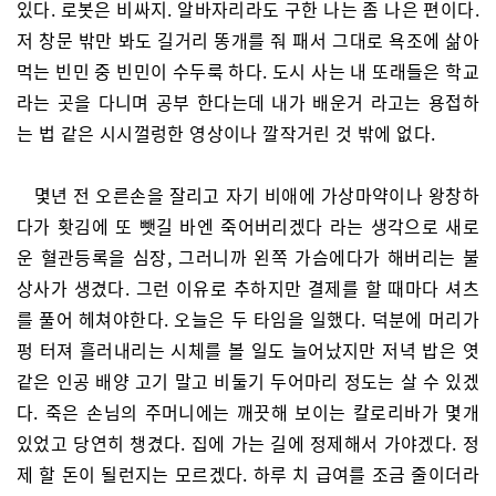
있다. 로봇은 비싸지. 알바자리라도 구한 나는 좀 나은 편이다.
저 창문 밖만 봐도 길거리 똥개를 줘 패서 그대로 욕조에 삶아
먹는 빈민 중 빈민이 수두룩 하다. 도시 사는 내 또래들은 학교
라는 곳을 다니며 공부 한다는데 내가 배운거 라고는 용접하
는 법 같은 시시껄렁한 영상이나 깔작거린 것 밖에 없다.
몇년 전 오른손을 잘리고 자기 비애에 가상마약이나 왕창하
다가 홧김에 또 뺏길 바엔 죽어버리겠다 라는 생각으로 새로
운 혈관등록을 심장, 그러니까 왼쪽 가슴에다가 해버리는 불
상사가 생겼다. 그런 이유로 추하지만 결제를 할 때마다 셔츠
를 풀어 헤쳐야한다. 오늘은 두 타임을 일했다. 덕분에 머리가
펑 터져 흘러내리는 시체를 볼 일도 늘어났지만 저녁 밥은 엿
같은 인공 배양 고기 말고 비둘기 두어마리 정도는 살 수 있겠
다. 죽은 손님의 주머니에는 깨끗해 보이는 칼로리바가 몇개
있었고 당연히 챙겼다. 집에 가는 길에 정제해서 가야겠다. 정
제 할 돈이 될런지는 모르겠다. 하루 치 급여를 조금 줄이더라