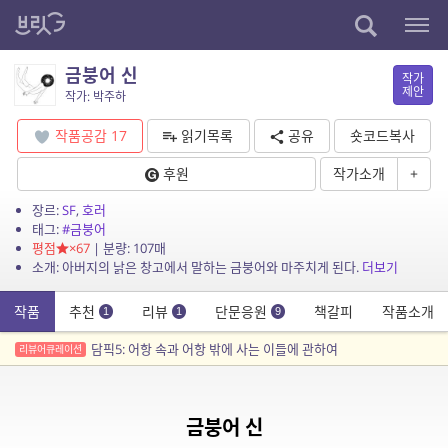
금붕어 신
작가
제안
작가: 박주하
작품공감
17
읽기목록
공유
숏코드복사
후원
작가소개
+
장르:
SF
,
호러
태그:
#금붕어
평점
×67
| 분량: 107매
소개: 아버지의 낡은 창고에서 말하는 금붕어와 마주치게 된다.
더보기
작품
추천
리뷰
단문응원
책갈피
작품소개
1
1
9
담픽5: 어항 속과 어항 밖에 사는 이들에 관하여
리뷰어큐레이션
금붕어 신