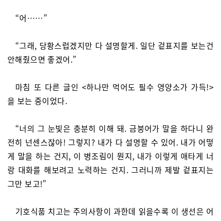
“어……”
“그래, 당황스럽겠지만 다 설명할게. 일단 겉표지를 보는건
안해줬으면 좋겠어.”
마침 또 다른 글인 <하나만 먹어도 필수 영양소가 가득!>
을 보는 중이었다.
“너의 그 눈빛은 충분히 이해 돼. 금붕어가 말을 하다니 완
전히 넌센스잖아! 그렇지? 내가 다 설명할 수 있어. 내가 어떻
게 말을 하는 건지, 이 병조림이 뭔지, 내가 이렇게 애타게 너
랑 대화를 해보려고 노력하는 건지. 그러니까 제발 겉표지는
그만 보고!”
기호식품 치고는 주의사항이 과한데 읽을수록 이 생선은 어