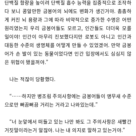
단백질 함량을 높이려 단백질 흡수 능력을 집중적으로 조작하
다 보니 콩알만한 금붕어의 뇌에도 변화가 생긴거야. 촘촘하
게 커진 뇌 용량과 그에 따라 비약적으로 증가한 수명은 어떤
원리였는지 우리 금붕어들도 모르고, 인간들도 더더욱 모를
일이야! 인간이 아무리 진보했다지만 로봇도 아니고 인간과
대등한 수준의 생명체를 어떻게 만들 수 있었겠어. 만약 금붕
어가 손 발이 있는 동물이었다면 인간 입장에서도 심심지 않
은 위협이 됐을꺼야.”
나는 적잖이 당황했다.
“……하지만 병조림 주의사항에는 금붕어들이 앵무새 수준
으로만 뻐끔뻐끔 거리는 거라고 나와있는데.”
“너 눈앞에서 떠들고 있는 나만 봐도 그 주의사항은 새빨간
거짓말이라는거 알잖아. 나는 내 의지로 말하고 있는거야.”