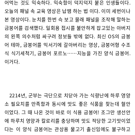
어먹는 것도 익숙하다. 익숙함이 덕지덕지 붙은 인생들이다.
오늘의 패널 속 교육 영상은 납땜 하는 법 이다. 이미 세번이나
본 영상이다. 눈치를 한번 슥 보고 몰래 패널을 조작해 말하는
금붕어를 검색했다. 일회용 접시를 불안하게 잡고있는 아버지
의 왼쪽 의수처럼 싸구려 정보들 밖에 없다. 최신 OS의 금붕
어 테마, 금붕어를 믹서기에 갈아버리는 영상, 금붕어형 수조
식 식기세척기, 금붕어 포르노……지능을 가진 양식 금붕어.
이거다.
2214년, 군부는 극단으로 치닫아 가는 식량난에 하루 영양
소 필요치를 만족함과 동시에 맛도 좋은 식품을 찾는데 혈안
이었다. 그 때 나온 것이 바로 이 식용 금붕어! 조그만 생선안
에 하루치 영양과 칼로리를 충당하며 맛도 적당한 고기맛이었
다는 이 양식 금붕어는 관상용 물고기 출신임에도 불구하고