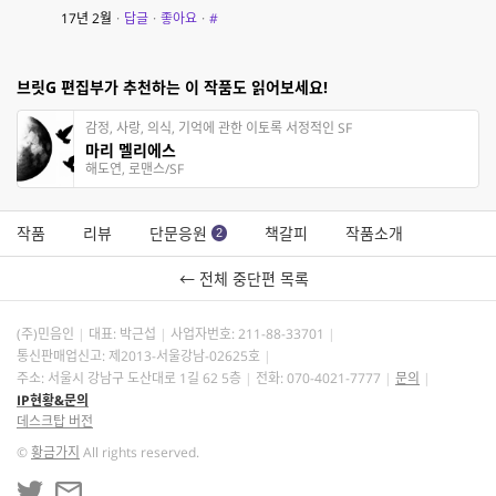
17년 2월
·
답글
·
좋아요
·
#
브릿G 편집부가 추천하는 이 작품도 읽어보세요!
감정, 사랑, 의식, 기억에 관한 이토록 서정적인 SF
마리 멜리에스
해도연, 로맨스/SF
작품
리뷰
단문응원
책갈피
작품소개
2
← 전체 중단편 목록
(주)민음인
대표: 박근섭
사업자번호:
211-88-33701
통신판매업신고: 제2013-서울강남-02625호
주소: 서울시 강남구 도산대로 1길 62 5층
전화: 070-4021-7777
문의
IP현황&문의
데스크탑 버전
©
황금가지
All rights reserved.