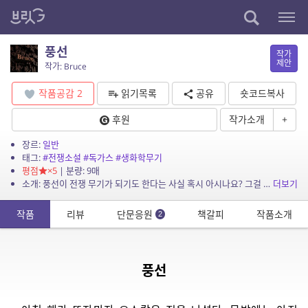
풍선
작가
제안
작가: Bruce
작품공감
2
읽기목록
공유
숏코드복사
후원
작가소개
+
장르:
일반
태그:
#전쟁소설
#독가스
#생화학무기
평점
×5
| 분량: 9매
소개: 풍선이 전쟁 무기가 되기도 한다는 사실 혹시 아시나요? 그걸 소재로 쓴 작품입니다.
더보기
작품
리뷰
단문응원
책갈피
작품소개
2
풍선