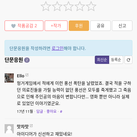
작품공감
2
+작가
후원
공유
신고
단문응원을 작성하려면
로그인
해야 합니다.
단문응원
최신순
등록순
2
Ello
헝거게임에서 적에게 이런 풍선 폭탄을 날렸었죠. 결국 적을 구하
던 의료진들을 가릴 능력이 없던 풍선은 모두를 죽게했고 그 죽음
으로 인해 주인공의 마음이 변합니다만… 영화 뿐만 아니라 실제
로 있었던 이야기였군요.
17년 11월
·
답글
·
좋아요
·
#
맛차맛
아이디어가 신선하고 재밌네요!