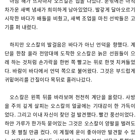
아침 해가 뜨자마자 오스칼은 집을 나섰다. 문밖에는 아직
차가운 새벽 냄새가 희미하게 남아있었다. 발갛게 달아오르기
시작한 바다가 배들을 비췄고, 새벽 조업을 마친 선박들은 고
기를 퍼 내렸다.
하지만 오스칼의 발걸음은 바다가 아닌 언덕을 향했다. 계
단을 한참 올라 전망대에 도착한 오스칼은 늙은 선원들이 으
레 하는 것처럼 손가락을 한번 쪽 빨고는 위로 한껏 치켜들었
다. 바람이 바다에서 언덕 쪽으로 불어왔다. 그것은 부드럽게
귀밑머리를 간질이다 목뒤로 흘러나갔다.
오스칼은 왼쪽 뒤를 바라보며 천천히 계단을 올랐다. 사방
을 주의 깊게 살피는 오스칼의 얼굴에는 기대감이 한 가득이
었다. 그리고 이내 자신이 찾던 걸 발견했다. 빨간 풍선이었다.
하얀 가루가 한가득 묻어있는 그것은 오스칼이 양팔을 벌려도
다 못 펼칠 만큼 컸다. 이 계절에 운이 좋아야만 발견할 수 있