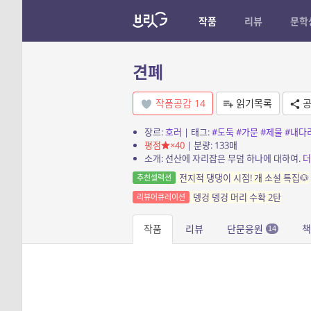
작품
리뷰
문학
견폐
작품공감
14
읽기목록
공
장르:
호러
| 태그:
#도둑
#가문
#제물
#내다
평점
×40
| 분량: 133매
소개: 선산에 자리잡은 무덤 하나에 대하여.
더
전지적 댕댕이 시점! 개 소설 특집🐶
추천셀렉션
뎅겅 뎅겅 머리 수확 2탄
리뷰어큐레이션
작품
리뷰
단문응원
책
14