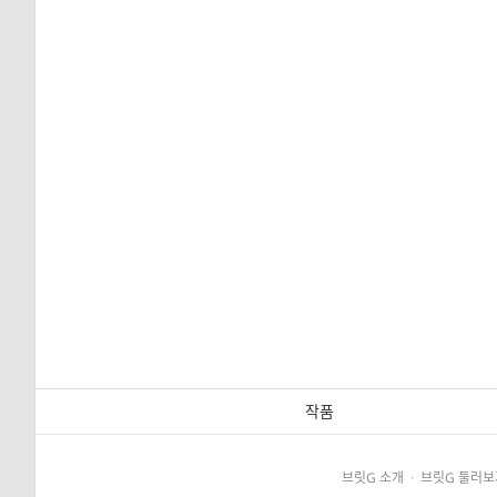
작품
브릿G 소개
·
브릿G 둘러보