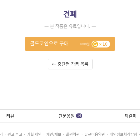
견폐
— 본 작품은 유료입니다. —
골드코인으로 구매
10
1000
← 중단편 작품 목록
리뷰
단문응원
책갈피
14
기
·
원고 투고
·
기획 제안
·
제안/제보
·
회원약관
·
유료이용약관
·
개인정보처리방침
·