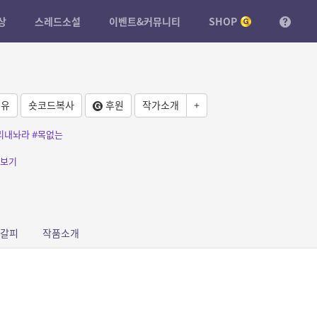
상
스레드소설
이벤트&커뮤니티
SHOP
유
숏코드복사
후원
작가소개
+
리내놔라
#목없는
보기
갈피
작품소개