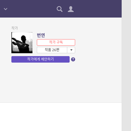
작가
번연
작가 구독
작품 26편
작가에게 제안하기