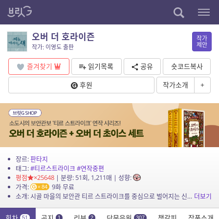
오버 더 호라이즌
작가
제안
작가: 이영도 출판
즐겨찾기
읽기목록
공유
숏코드복사
후원
작가소개
+
장르:
판타지
태그:
#티르스트라이크
#연작중편
평점
×25648
| 분량: 51회, 1,211매 | 성향:
가격:
9화 무료
84
소개: 시골 마을의 보안관 티르 스트라이크를 중심으로 벌어지는 신비롭고 기상천외한 이야기를 만나다. 명기 바이올린의 감동을 죽여 버리고 마는 악기 살해자 호라이즌을 시작으로, 자살만을 시...
더보기
회차
공지
리뷰
단문응원
책갈피
작품소개
51
1
2
307