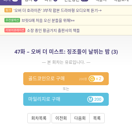
'오버 더 호라이즌' 3부작 합본 드라마형 오디오북 듣기→
링크
브릿G에 처음 오신 분들을 위해!👀
추천셀렉션
소장 중인 황금가지 출판사의 책들
리뷰어큐레이션
47화 – 오버 더 미스트: 징조들이 날뛰는 밤 (3)
— 본 회차는 유료입니다. —
골드코인으로 구매
2
200
또는
마일리지로 구매
200
회차목록
이전회
다음회
목록