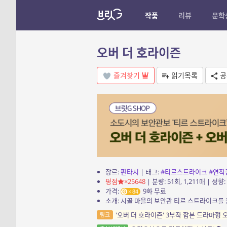
작품
리뷰
문학
오버 더 호라이즌
즐겨찾기
읽기목록
공
장르:
판타지
| 태그:
#티르스트라이크
#연작
평점
×25648
| 분량: 51회, 1,211매 | 성향:
가격:
9화 무료
84
'오버 더 호라이즌' 3부작 합본 드라마형
링크