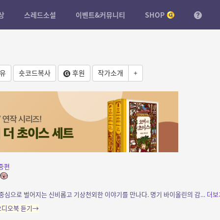
상
스레드소설
이벤트&커뮤니티
SHOP
유
숏코드복사
후원
작가소개
+
중편
소개: 시골 마을의 보안관 티르 스트라이크를 중심으로 벌어지는 신비롭고 기상천외한 이야기를 만나다. 명기 바이올린의 감동을 죽여 버리고 마는 악기 살해자 호라이즌을 시작으로, 자살만을 시...
더보
 오디오북 듣기→