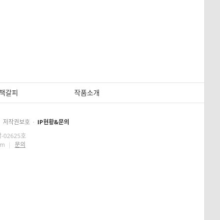
책갈피
작품소개
저작권보호
·
IP현황&문의
-02625호
om
|
문의