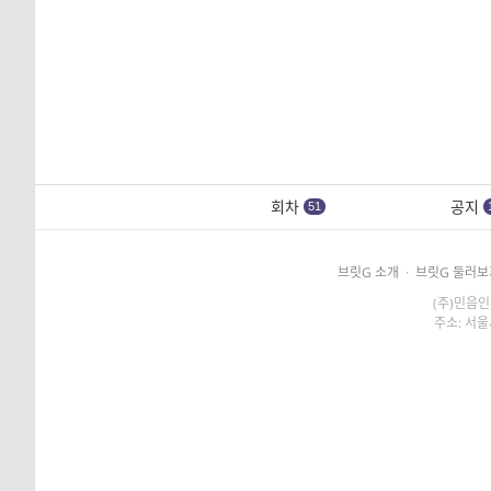
회차
공지
51
브릿G 소개
·
브릿G 둘러보
(주)민음인
주소: 서울