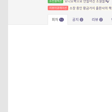
오디오북으로 만들어진 소설들!🎧
추천셀렉션
소장 중인 황금가지 출판사의 책
리뷰어큐레이션
회차
공지
리뷰
51
1
2