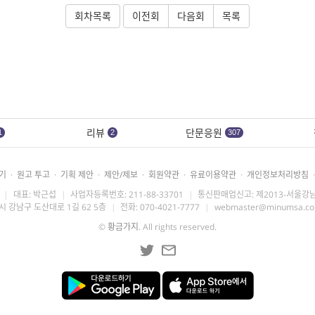
회차목록
이전회
다음회
목록
리뷰
단문응원
1
2
307
기
·
원고 투고
·
기획 제안
·
제안/제보
·
회원약관
·
유료이용약관
·
개인정보처리방침
·
|
대표: 박근섭
|
사업자등록번호: 211-88-33701
|
통신판매업신고: 제2013-서울강남
시 강남구 도산대로 1길 62 5층
|
전화: 070-4021-7777
|
webmaster@minumsa.c
©
황금가지
. All rights reserved.