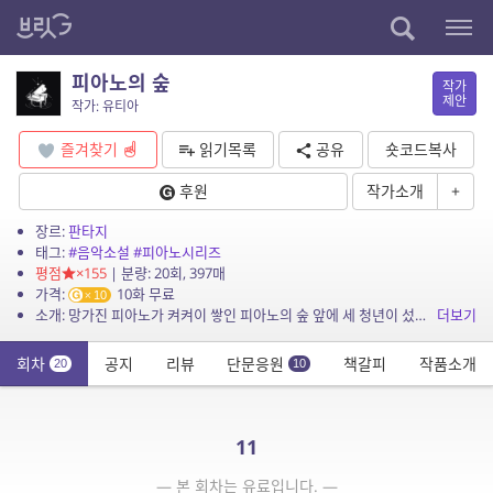
피아노의 숲
작가
제안
작가: 유티아
즐겨찾기
읽기목록
공유
숏코드복사
후원
작가소개
+
장르:
판타지
태그:
#음악소설
#피아노시리즈
평점
×155
| 분량: 20회, 397매
가격:
10화 무료
10
소개: 망가진 피아노가 켜켜이 쌓인 피아노의 숲 앞에 세 청년이 섰다. 명문가 윈슬렛 가문의 막내아들인 요슈아, 쟈크 공방의 장자인 라디안, 그리고 음악하인이었던 아반. 그들은 어떠한 꿈...
더보기
회차
공지
리뷰
단문응원
책갈피
작품소개
20
10
11
— 본 회차는 유료입니다. —