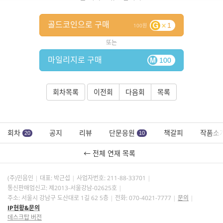
골드코인으로 구매
1
100
또는
마일리지로 구매
100
회차목록
이전회
다음회
목록
회차
공지
리뷰
단문응원
책갈피
작품소
20
10
← 전체 연재 목록
(주)민음인
대표: 박근섭
사업자번호:
211-88-33701
통신판매업신고: 제2013-서울강남-02625호
주소: 서울시 강남구 도산대로 1길 62 5층
전화: 070-4021-7777
문의
IP현황&문의
데스크탑 버전