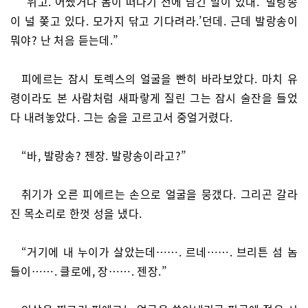
“위고. 어쨌거나 놈이 떠나기 전에 남긴 말이 있대. ‘발랑송
이 널 쫒고 있다. 모가지 닦고 기다려라.’던데. 근데 발랑송이
뭐야? 난 처음 듣는데.”
피에르는 잠시 토렉스의 얼굴을 빤히 바라보았다. 마치 유
령이라도 본 사람처럼 새파랗게 질린 그는 잠시 술잔을 들었
다 내려놓았다. 그는 숨을 고르고서 중얼거렸다.
“바, 발랑송? 젠장. 발랑송이라고?”
취기가 오른 피에르는 손으로 얼굴을 뭉갰다. 그리곤 갈라
진 목소리로 한껏 성을 냈다.
“거기에 내 누이가 살았는데……. 르네……. 브리튼 섬 놈
들이……. 클로에, 장……. 젠장.”