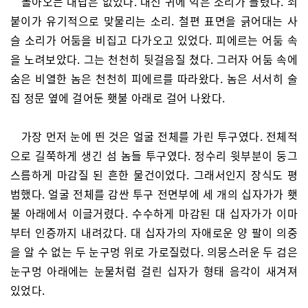
돌아오는 대답은 없었다. 대신 귀에 익은 소리가 들렸다. 쇠
붙이가 유기적으로 맞물리는 소리. 철편 표면을 긁어대는 사
슬 소리가 어둠을 비집고 다가오고 있었다. 피에르는 어둠 속
을 노려보았다. 그는 천천히 뒷걸음질 쳤다. 그러자 어둠 속에
숨은 비열한 놈은 천천히 피에르를 따라왔다. 놈은 서서히 술
집 정문 옆에 걸어둔 횃불 아래로 걸어 나왔다.
가장 먼저 눈에 띈 것은 얼굴 전체를 가린 투구였다. 전체적
으로 길쭉하게 생긴 섬 놈들 투구였다. 정수리 윗부분이 둥그
스름하게 마감질 된 흔한 물건이었다. 그래서인지 장식도 평
범했다. 얼굴 전체를 감싼 투구 전면부에 세 개의 십자가가 횃
불 아래에서 이글거렸다. 수수하게 마감된 대 십자가가 이마
부터 인증까지 내려갔다. 대 십자가의 자애로운 양 팔이 의중
을 알 수 없는 두 눈구멍 위로 가로질렀다. 의뭉스러운 두 검은
눈구멍 아래에는 눈물처럼 걸린 십자가 형태 음각이 새겨져
있었다.