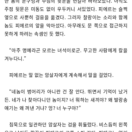
한 놈의 눈구멍과 주점의 뒷문을 번갈아 바라보았다. 아직도
주점 뒷문은 미동도 없이 우두커니 서있었다. 피에르는 슬쩍
옆으로 사뿐히 걸음을 옮겼다. 그러자 찰랑이는 소리와 함께
놈도 피에르의 앞을 막아섰다. 아무래도 문 쪽으로 접근하지
못하게 하려는 속셈인 듯 했다.
“아주 명예라곤 모르는 녀석이로군. 무고한 사람에게 칼을
겨누다니.”
피에르는 말 없는 암살자에게 계속해서 말을 걸었다.
“네놈이 벙어리가 아니란 건 잘 안다. 뛰면서 기억이 났거
든. 네가 나 찾아다니던 놈이지? 너 뭐하는 새끼야? 왜 발랑송
얘기는 왜 꺼낸 거냐? 엉? 너 누구야?”
침묵으로 일관하던 암살자는 검을 휘둘렀다. 비스듬히 왼쪽