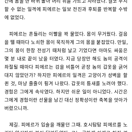
간에 몸을 한 바퀴 돌아 머리 위를 가르고 사라졌다. 결코 무시
할 수 없는 일격에 피에르는 일보 전진과 후퇴를 반복할 수밖
에 없었다.
피에르는 흔들리는 이빨을 꽉 물었다. 몸이 무거웠다. 걸음
을 뗄 때마다 노쇠한 몸이 묵직하게 그의 몸을 붙잡았다. 만일,
그의 몸이 한창 전성기 때처럼 날고 기었다면 아마도 싸움은
몇 분 내로 끝이 났을 터였다. 지금 당장만 해도 놈의 공격이
좌절될 때마다 피에르는 검을 비틀어 곧장 놈의 갑옷을 긁어
대지 않았던가? 하지만 피에르의 일격은 고양이가 성벽을 할
퀸 것, 마냥 줄줄이 튕겨 나왔다. 갑옷의 틈새를 노려야 했다.
경험은 그에게 속삭였다. 하지만 쉬운 일이 아니었다. 시간은
그에게 경험이란 선물을 남긴 대신 정확성이란 축복을 앗아가
버렸으니까.
제길. 피에르가 입술을 깨물던 그때. 호시탐탐 피에르를 노