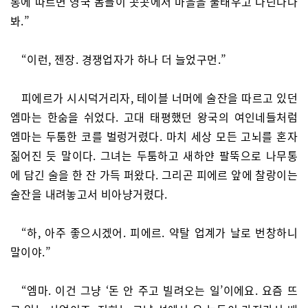
통에 따르면 영국 놈들이 곳곳에서 마을을 불태우고 다닌다나
봐.”
“이런, 젠장. 경쟁업자가 하나 더 늘었구먼.”
피에르가 시시덕거리자, 테이블 너머에 술잔을 따르고 있던
엠마는 한숨을 쉬었다. 고대 태평했던 왕국의 여인네들처럼
엠마는 두툼한 코를 벌렁거렸다. 마치 세상 모든 고뇌를 혼자
짊어진 듯 말이다. 그녀는 두툼하고 새하얀 팔뚝으로 나무통
에 담긴 술을 한 잔 가득 퍼왔다. 그리곤 피에르 앞에 찰랑이는
술잔을 내려놓고서 비아냥거렸다.
“하, 아주 좋으시겠어. 피에르. 약탈 업계가 날로 번창하니
말이야.”
“엠마. 이건 그냥 ‘돈 안 주고 빌려오는 일’이에요. 요즘 뜨