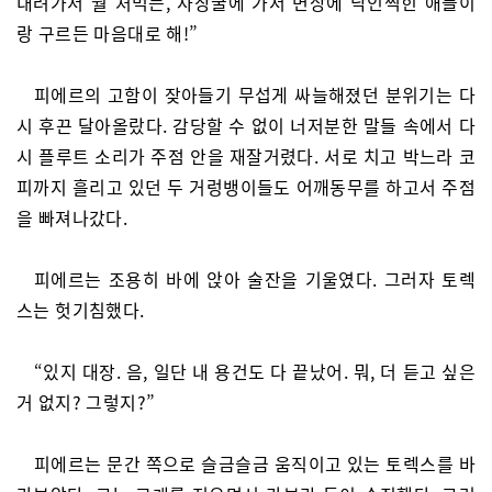
내려가서 뭘 처먹든, 사창굴에 가서 면상에 낙인찍힌 애들이
랑 구르든 마음대로 해!”
피에르의 고함이 잦아들기 무섭게 싸늘해졌던 분위기는 다
시 후끈 달아올랐다. 감당할 수 없이 너저분한 말들 속에서 다
시 플루트 소리가 주점 안을 재잘거렸다. 서로 치고 박느라 코
피까지 흘리고 있던 두 거렁뱅이들도 어깨동무를 하고서 주점
을 빠져나갔다.
피에르는 조용히 바에 앉아 술잔을 기울였다. 그러자 토렉
스는 헛기침했다.
“있지 대장. 음, 일단 내 용건도 다 끝났어. 뭐, 더 듣고 싶은
거 없지? 그렇지?”
피에르는 문간 쪽으로 슬금슬금 움직이고 있는 토렉스를 바