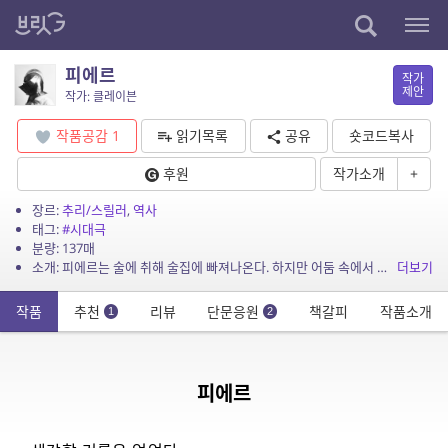
피에르
작가
제안
작가: 클레이븐
작품공감
1
읽기목록
공유
숏코드복사
후원
작가소개
+
장르:
추리/스릴러
,
역사
태그:
#시대극
분량: 137매
소개: 피에르는 술에 취해 술집에 빠져나온다. 하지만 어둠 속에서 홀연히 나타난 갑옷 입은 암살자에게 습격을 당하게 된다. 암살자를 저지하기 위해 싸우던 피에르는 자신의 과거와 마주하게 ...
더보기
작품
추천
리뷰
단문응원
책갈피
작품소개
1
2
피에르