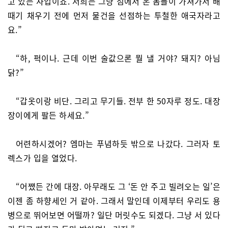
고 있는 사업이죠. 저희는 그냥 섬에서 온 놈들이 가져가서 배
때기 채우기 전에 먼저 물건을 선점하는 투철한 애국자라고
요.”
“하, 퍽이나. 근데 이번 술값으론 뭘 낼 거야? 돼지? 아님
닭?”
“갑옷이랑 비단. 그리고 무기들. 전부 한 50자루 정도. 대장
장이에게 팔든 하세요.”
어련하시겠어? 엠마는 푸념하듯 밖으로 나갔다. 그러자 토
렉스가 입을 열었다.
“어쨌든 간에 대장. 아무래도 그 ‘돈 안 주고 빌려오는 일’은
이젠 좀 하향세인 거 같아. 그래서 말인데 이제부터 우리도 용
병으로 뛰어보면 어떨까? 일단 머릿수도 되겠다. 그냥 서 있다