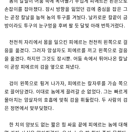
놈의 칼날이 어둠 속에 녹아들기 무섭게 피에르는 왼손으로
손잡이를 잡아챘다. 잠시 방향을 잃었던 검에 중심을 잡은 그
는 곧장 칼날을 눕혀 놈의 투구를 겨눴다. 날카로운 칼끝이 금
방이라도 투구의 눈구멍을 후벼 팔 듯 달빛 아래 번뜩거렸다.
천천히 자리에서 몸을 일으킨 피에르는 천천히 왼쪽으로 걸
음을 옮겼다. 그러자 암살자도 피에르를 끼고 왼쪽으로 걸음
을 옮겼다. 하지만 그것도 잠시뿐. 어둠 속에서 튀어나온 칼날
이 곧장 피에르의 검을 옆으로 쳐냈다.
검이 왼쪽으로 튕겨 나가자, 피에르는 칼자루를 가슴 쪽으
로 끌어당겼다. 이대로 놈에게 끌려갈 순 없었다. 그는 빠르게
몰아치는 암살자의 호흡에 맞춰 검을 휘둘렀다. 두 사람의 검
은 정면에서 맞부딪혔다.
한 치의 양보도 없는 짧은 힘 싸움 끝에 피에르는 놈에 대해