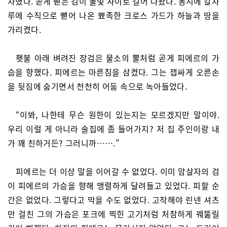
차했다. 곧게 뻗은 검이 불빛 사이로 걸어 나왔다. 동시에 칼자
루에 수직으로 뻗어 나온 뾰족한 크로스 가드가 하늘과 땅을
가리켰다.
횃불 아래 벼려진 장검은 물소의 뿔처럼 곧게 피에르의 가
슴을 향했다. 피에르는 마른침을 삼켰다. 그는 잽싸게 오른손
을 뒷짐에 숨기면서 천천히 어둠 속으로 녹아들었다.
“이봐, 나한테 무슨 원한이 있는지는 모르겠지만 말이야.
우리 이럴 게 아니라 술집에 좀 들어가지? 저 집 주인이랑 내
가 꽤 친하거든? 그러니까…….”
피에르는 더 이상 말을 이어갈 수 없었다. 이미 암살자의 검
이 피에르의 가슴을 향해 맹렬하게 달려들고 있었다. 피할 순
간은 없었다. 그렇다고 막을 수도 없었다. 고작해야 린넨 셔츠
만 걸친 그의 가슴은 포크에 찍힌 고기처럼 처참하게 꿰뚫릴