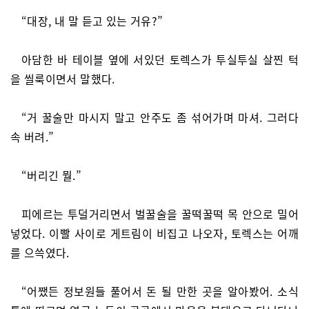
“대장, 내 말 듣고 있는 거유?”
아담한 바 테이블 옆에 서있던 토렉스가 투실투실 살찐 턱
을 씰룩이면서 말했다.
“거 꿀술만 마시지 말고 안주도 좀 섞어가며 마셔. 그러다
속 버려.”
“버리긴 뭘.”
피에르는 투덜거리면서 벌꿀술을 꿀떡꿀떡 목 안으로 밀어
넣었다. 이빨 사이로 게트림이 비집고 나오자, 토렉스는 어깨
를 으쓱였다.
“어쨌든 정보원들 풀어서 돈 될 만한 곳을 알아봤어. 소식