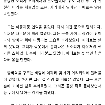
둔중한 소리가 소쩍새처럼 날아올랐다. 뒤로 처진 투구가 천
천히 머리를 쳐들었을 즈음. 자리에서 일어난 피에르는 달음
박질했다.
그는 허둥지둥 언덕을 올랐다. 다시 여관 문으로 달려가자,
두꺼운 나무문이 빼꼼 열렸다. 그는 문틈 사이로 장검이 튀어
나와 땅바닥 위에 나뒹구는 모습을 바라보았다. 피에르는 활
짝 웃었다. 그러자 갑옷에서 흘러나온 쇳소리가 화살처럼 귓
가를 스쳐 갔다. 놈이 따라붙고 있었다. 피에르는 젖 먹던 힘을
다해 몸을 던졌다.
땅바닥을 구르는 바람에 이파리 몇 개가 머리카락에 들러붙
어 있었다. 하지만 그런 걸 신경 쓸 겨를은 없었다. 그는 오른
손에 거머쥔 검을 추켜올렸다. 그리곤 곧장 뒤를 돌아보면서
등 뒤에서 날아든 검격을 쳐냈다.