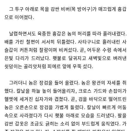
그 투구 아래로 목을 감싼 비버(목 방어구)가 매끄럽게 흉갑
으로 이어졌다.
날렵하면서도 육중한 흉갑은 놈의 허리를 따라 흘러내렸다.
배를 가린 철편이 서서히 뒤틀렸다. 사타구니로 흘러내린 사
슬갑이 커튼처럼 찰랑이며 비켜섰다. 곧, 어두운 수렁 속에서
은빛 다리가 드러났다. 횃불로 달궈지고 새벽빛으로 벼려낸
쇳덩이는 골리앗처럼 피에르 앞에 우뚝 섰다.
그러더니 놈은 장검을 들어 올렸다. 놈은 왕관의 자세를 취
했다. 칼날을 하늘 높이 들어올리자, 크로스 가드와 손잡이가
헬멧에 세겨진 십자가와 겹쳤다. 곧, 검을 바닥으로 떨어뜨린
놈은 오른손으로 장검을 가볍게 돌렸다. 칼날이 빠르게 어둠
속으로 사라졌다가 다시 횃불 아래로 모습을 드러냈다. 팔을
감싼 갑옷은 조금도 긁히는 소리 없이 부드럽게 움직였다. 가