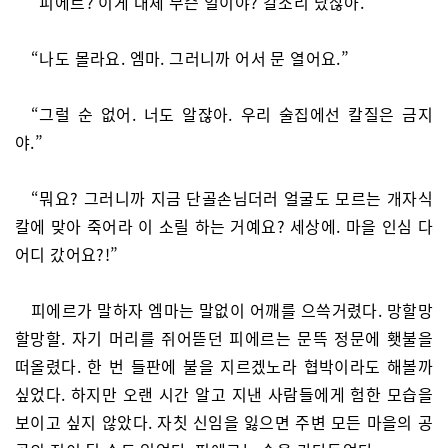
“피에르? 이게 대체 무슨 일이야? 칼소리 났잖아.”
“나도 몰라요. 엠마. 그러니까 어서 문 열어요.”
“그럴 순 없어. 너도 알잖아. 우리 술집에선 칼질은 금지
야.”
“뭐요? 그러니까 지금 단골손님더러 얼굴도 모르는 개자식
칼에 맞아 죽어라 이 소릴 하는 거예요? 세상에. 마을 인심 다
어디 갔어요?!”
피에르가 말하자 엠마는 말없이 어깨를 으쓱거렸다. 망할망
할망할. 자기 머리를 쥐어뜯던 피에르는 문뜩 정문에 횃불을
떠올렸다. 한 번 들판에 불을 지르겠노라 협박이라도 해볼까
싶었다. 하지만 오랜 시간 알고 지낸 사람들에게 험한 모습을
보이고 싶지 않았다. 자칫 신임을 잃으면 주변 모든 마을의 공