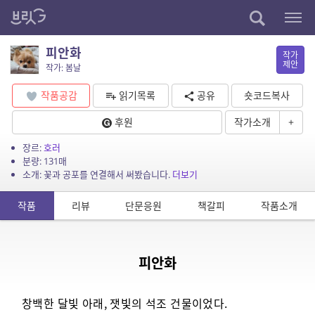
피안화
작가
제안
작가: 봄날
작품공감
읽기목록
공유
숏코드복사
후원
작가소개
+
장르:
호러
분량: 131매
소개: 꽃과 공포를 연결해서 써봤습니다.
더보기
작품
리뷰
단문응원
책갈피
작품소개
피안화
창백한 달빛 아래, 잿빛의 석조 건물이었다.