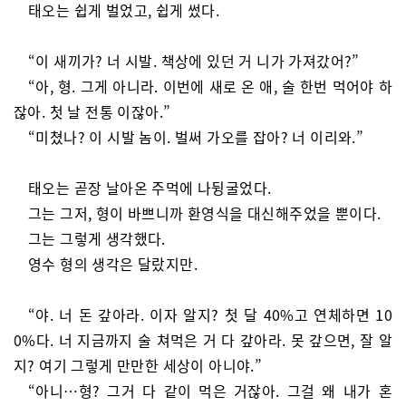
태오는 쉽게 벌었고, 쉽게 썼다.
“이 새끼가? 너 시발. 책상에 있던 거 니가 가져갔어?”
“아, 형. 그게 아니라. 이번에 새로 온 애, 술 한번 먹어야 하
잖아. 첫 날 전통 이잖아.”
“미쳤나? 이 시발 놈이. 벌써 가오를 잡아? 너 이리와.”
태오는 곧장 날아온 주먹에 나뒹굴었다.
그는 그저, 형이 바쁘니까 환영식을 대신해주었을 뿐이다.
그는 그렇게 생각했다.
영수 형의 생각은 달랐지만.
“야. 너 돈 갚아라. 이자 알지? 첫 달 40%고 연체하면 10
0%다. 너 지금까지 술 쳐먹은 거 다 갚아라. 못 갚으면, 잘 알
지? 여기 그렇게 만만한 세상이 아니야.”
“아니…형? 그거 다 같이 먹은 거잖아. 그걸 왜 내가 혼