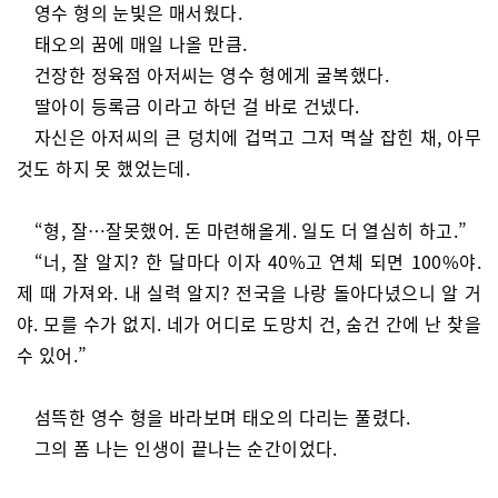
영수 형의 눈빛은 매서웠다.
태오의 꿈에 매일 나올 만큼.
건장한 정육점 아저씨는 영수 형에게 굴복했다.
딸아이 등록금 이라고 하던 걸 바로 건넸다.
자신은 아저씨의 큰 덩치에 겁먹고 그저 멱살 잡힌 채, 아무
것도 하지 못 했었는데.
“형, 잘…잘못했어. 돈 마련해올게. 일도 더 열심히 하고.”
“너, 잘 알지? 한 달마다 이자 40%고 연체 되면 100%야.
제 때 가져와. 내 실력 알지? 전국을 나랑 돌아다녔으니 알 거
야. 모를 수가 없지. 네가 어디로 도망치 건, 숨건 간에 난 찾을
수 있어.”
섬뜩한 영수 형을 바라보며 태오의 다리는 풀렸다.
그의 폼 나는 인생이 끝나는 순간이었다.