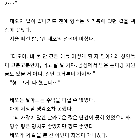
자…”
태오의 말이 끝나기도 전에 영수는 허리춤에 있던 칼을 책
상에 꽂았다.
서슬 퍼런 칼날엔 태오의 얼굴이 비쳤다.
“태오야. 내 돈 안 갚은 애들 어떻게 된 지 알아? 왜 상인들
이 고분고분한지, 너도 잘 알 거야. 공장에서 받은 돈이랑 지원
금도 있을 거 아냐. 일단 그거부터 가져와.”
“형, 그거. 다 썼는데…”
태오는 날아드는 주먹을 피할 수 없었다.
아예 저항할 생각조차 못했다.
그의 가랑이 앞엔 날카로운 짧은 단검이 꽂혀 있었으니까.
영수 형은 덩치도 좋았지만 깡도 좋았다.
태오가 저 칼을 본 건 이번이 처음이 아니었다.