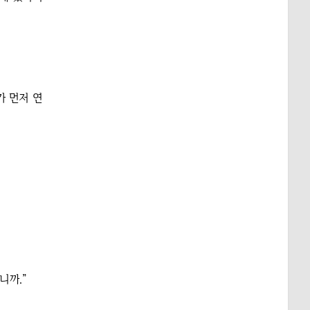
가 먼저 연
니까.”