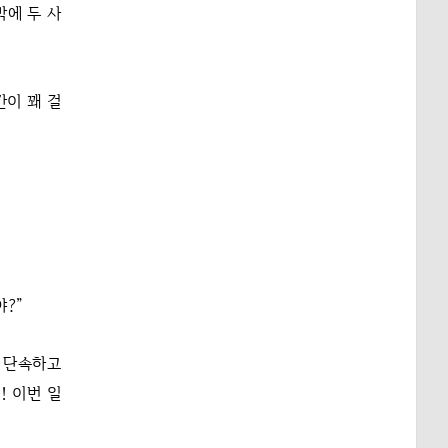
밖에 두 사
간이 꽤 걸
야?”
히 단속하고
! 이번 일