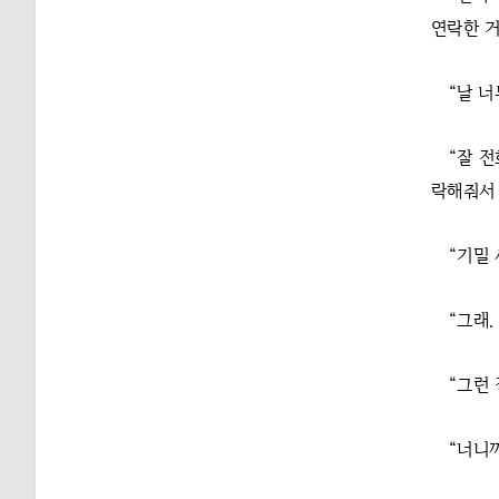
연락한 거
“날 너
“잘 
락해줘서 
“기밀
“그래.
“그런 
“너니