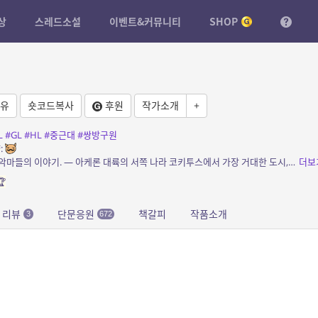
상
스레드소설
이벤트&커뮤니티
SHOP
유
숏코드복사
후원
작가소개
+
L
#GL
#HL
#중근대
#쌍방구원
:
소개: 구원을 꿈꾸는 인간들과 구원을 거부한 악마들의 이야기. — 아케론 대륙의 서쪽 나라 코키투스에서 가장 거대한 도시, 테네브리스. 도시의 온갖 흉악범들이 모여 있는 밀턴...
더보

리뷰
단문응원
책갈피
작품소개
3
672