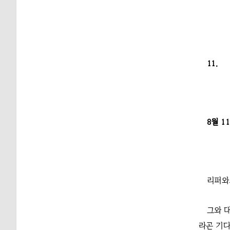
11.
8월 1
리퍼와
그와 
라곤 기다