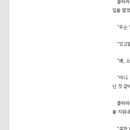
클라라
입을 열었
“무슨 
“있고말
“왜,
“아니.
닌 것 같
클라라
을 지워내
“설마