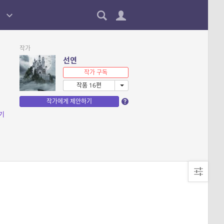
작가
선연
작가 구독
작품 16편
작가에게 제안하기
기