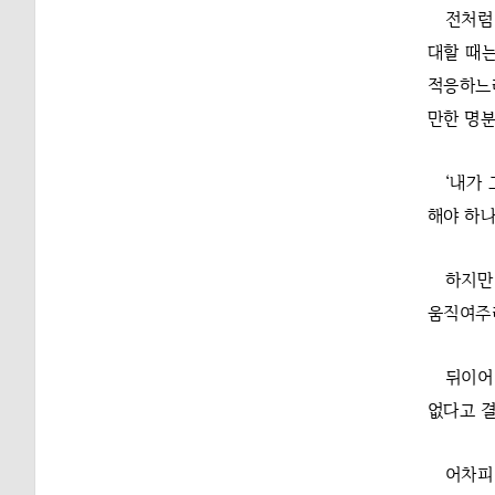
전처럼
대할 때는
적응하느라
만한 명분
‘내가
해야 하나
하지만
움직여주려
뒤이어
없다고 결
어차피