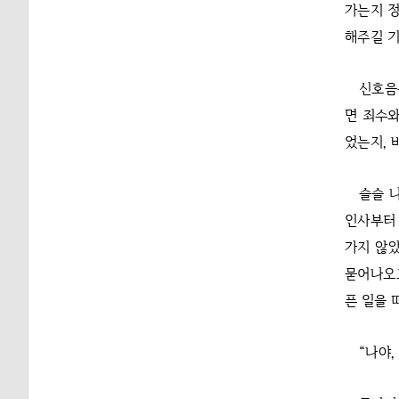
가는지 정
해주길 기
신호음
면 죄수와
었는지, 
슬슬 
인사부터 
가지 않았
묻어나오고
픈 일을 
“나야,