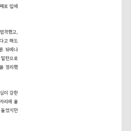
번째로 입에
 엄격했고,
다고 해도
른 뒤에나
도 밀턴으로
황을 정리했
내심이 강한
장자리에 올
도 들었지만