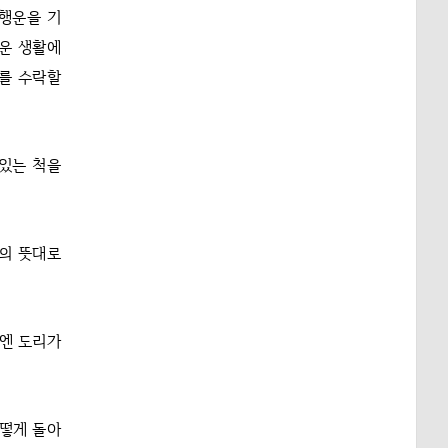
 행운을 기
로운 생활에
회를 수락할
 있는 척을
남의 뜻대로
밖엔 도리가
어떻게 돌아