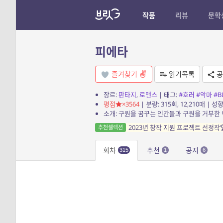
작품
리뷰
문학
피에타
즐겨찾기
읽기목록
공
장르:
판타지
,
로맨스
| 태그:
#호러
#악마
#B
평점
×3564
| 분량: 315회, 12,210매 | 성향
2023년 창작 지원 프로젝트 선정작
추천셀렉션
회차
추천
공지
315
1
6