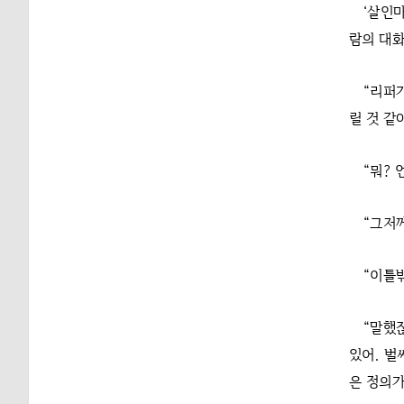
‘살인
람의 대화
“리퍼
릴 것 같아
“뭐? 
“그저께
“이틀밖
“말했
있어. 벌
은 정의가