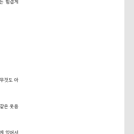
는 힘겹게
아무것도 아
 같은 웃음
 게 있어서