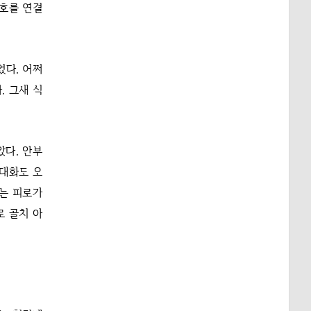
신호를 연결
었다. 어쩌
. 그새 식
았다. 안부
 대화도 오
없는 피로가
로 골치 아