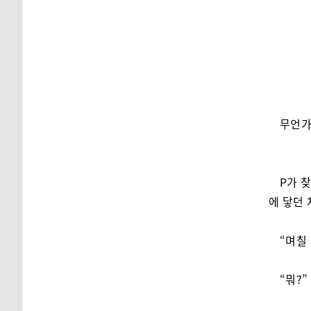
무언가
P가 
에 닿던 
“며칠 
“뭐?”