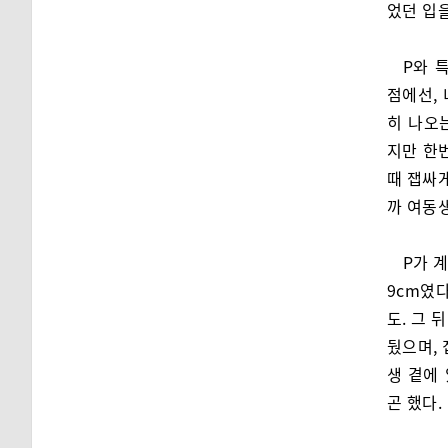
었던 입을
P와 
점에선,
히 나오
지만 한
때 잽싸게
까 여동
P가 
9cm였
도. 그 
뒀으며, 
생 곁에
곤 했다.