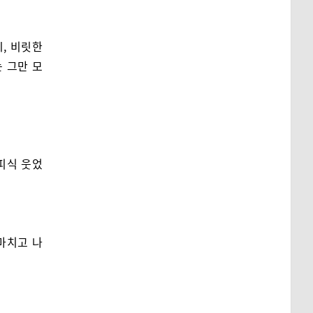
, 비릿한
 그만 모
피식 웃었
 마치고 나