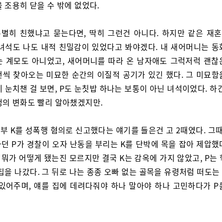
 조용히 닫을 수 밖에 없었다.
특별히 친했냐고 묻는다면, 딱히 그런건 아니다. 하지만 같은 재
 녀석도 나도 내적 친밀감이 있었다고 봐야겠다. 내 새어머니는 동
는 계모도 아니었고, 새어머니를 따라 온 남자애도 그럭저럭 괜찮
번씩 찾아오는 미묘한 순간의 이질적 공기가 있긴 했다. 그 미묘함
 눈치챈 걸 보면, P도 눈칫밥 하나는 보통이 아닌 녀석이었다. 하
생의 변화도 빨리 알아챘겠지만.
계부 K를 성폭행 혐의로 신고했다는 얘기를 들은건 고 2때였다. 그때
다던 P가 경찰이 오자 난동을 부리는 K를 단박에 목을 잡아 제압했
뒤 뭐가 어떻게 됐는진 모르지만 결국 K는 감옥에 가지 않았고, P는
집을 나갔다. 그 뒤로 나는 종종 오빠 없는 골목을 유령처럼 떠도는
 있어주며, 얘를 집에 데려다줘야 하나 말아야 하나 고민하다가 P