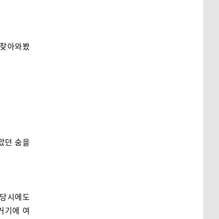
서 찾아와봤
았던 숨을
그 당시에도
 거기에 여