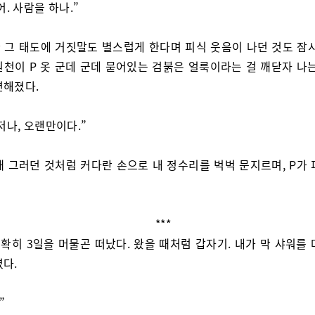
어. 사람을 하나.”
 그 태도에 거짓말도 별스럽게 한다며 피식 웃음이 나던 것도 잠시
원천이 P 옷 군데 군데 묻어있는 검붉은 얼룩이라는 걸 깨닫자 나는
연해졌다.
저나, 오랜만이다.”
때 그러던 것처럼 커다란 손으로 내 정수리를 벅벅 문지르며, P가 
***
정확히 3일을 머물곤 떠났다. 왔을 때처럼 갑자기. 내가 막 샤워를
였다.
”