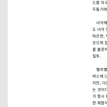
드름 자
두들기며
녀석에
도 녀석 
따르면,
웃으며 
를 불문
질투.
별의별
버스에 
지만, 
는 것이
가 항시 
한 체형