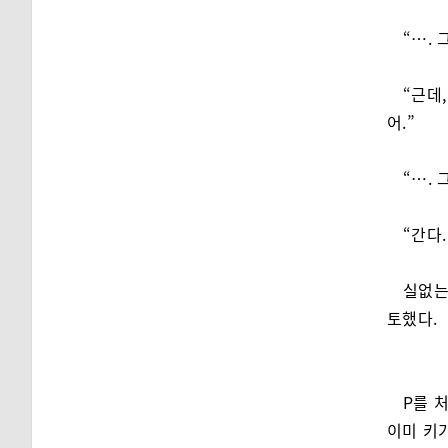
“…. 
“근데
어.”
“…. 
“간다.
실없는
토했다.
P를 
이미 키가