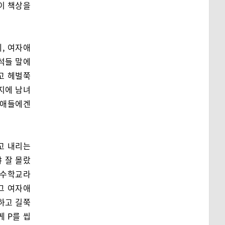
이 책상을
, 여자애
녀석들 말에
고 헤벌쭉
지에 남녀
자애들에겐
고 내리는
 잘 몰랐
특수학교라
그 여자애
씬하고 길쭉
 P를 씹