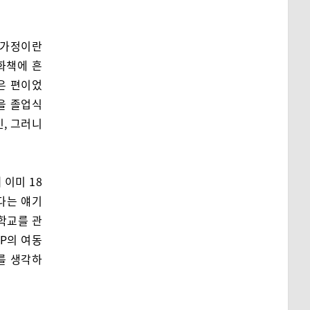
혼가정이란
화책에 흔
은 편이었
을 졸업식
긴, 그러니
 이미 18
다는 얘기
 학교를 관
 P의 여동
를 생각하