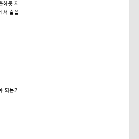
출하듯 지
에서 술을
놔야 되는거