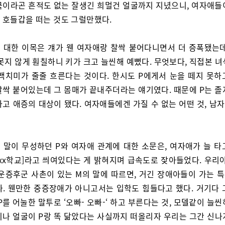
국이라곤 흔적도 없는 잘생긴 희멀건 얼굴까지 지녔으니, 여자애들
 호들갑을 떠는 것도 그럴만했다.
 대한 이목은 걔가 웬 여자애랑 찰싹 붙어다니면서 더 증폭됐는데
못지 않게 훤칠하니 키가 크고 늘씬해 예뻤다. 무엇보다, 직접본 
 백치미가 줄줄 흐른다는 것이다. 한시도 P에게서 눈을 떼지 못하
찰싹 붙어있는데 그 몸매가 끝내주더라는 얘기였다. 때문에 P는 졸
하고 애증의 대상이 됐다. 여자애들에겐 가질 수 없는 어떤 것, 남
 말이 무성하던 P와 여자애 관계에 대한 소문은, 여자애가 늘 타
[xx학교]라고 씌여있다는 게 밝혀지며 급속도로 잦아들었다. 우리야
다운증후군 사촌이 있는 M의 말에 따르면, 거긴 장애아들이 가는 
다. 웬만한 중증장애가 아니고서는 입학도 힘들다고 했다. 거기다 
P를 어눌한 말투로 ‘오빠- 오빠-‘ 하고 부른다는 것, 모델같이 늘
이나 얼굴이 P랑 똑 닮았다는 사실까지 떠올리자 우리는 그간 신나게