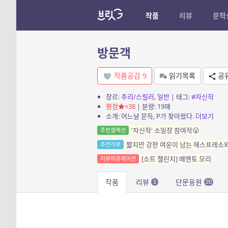
작품
리뷰
문학
방문객
작품공감
9
읽기목록
공
장르:
추리/스릴러
,
일반
| 태그:
#자신작
평점
×38
| 분량: 19매
소개: 어느날 문득, P가 찾아왔다.
더보기
'자신작' 소일장 참여작😮
추천셀렉션
짧지만 강한 여운이 남는 에스프레소
추천리뷰
[소트 챌린지] 메멘토 모리
리뷰어큐레이션
작품
리뷰
단문응원
1
20