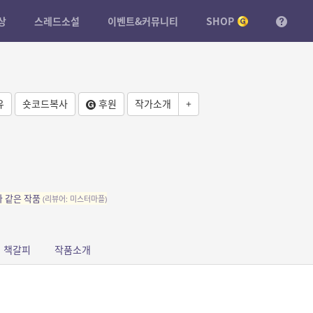
상
스레드소설
이벤트&커뮤니티
SHOP
유
숏코드복사
후원
작가소개
+
와 같은 작품
(리뷰어: 미스터마플)
책갈피
작품소개