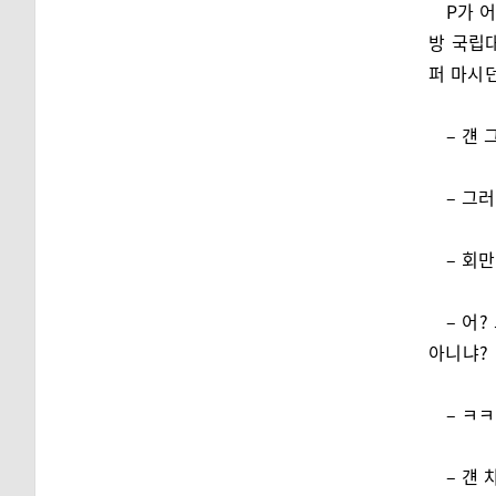
P가 
방 국립
퍼 마시던
– 걘
– 그러
– 회
– 어
아니냐?
– ㅋ
– 걘