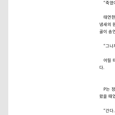
“죽였
태연한
냄새의 
골이 송
“그나
어릴 
다.
P는 
왔을 때
“간다.