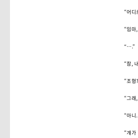
“어디
“임마
“….”
“참,
“조형?
“그래
“아니.
“걔가