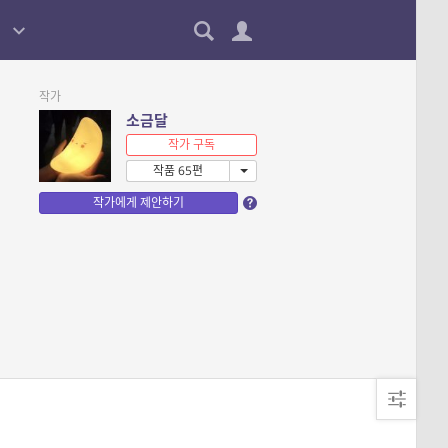
작가
소금달
작가 구독
작품 65편
작가에게 제안하기