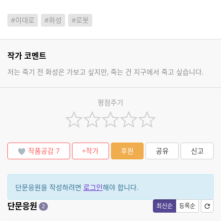
#이대로
#화성
#로봇
작가 코멘트
저는 죽기 전 화성은 가보고 싶지만, 죽는 건 지구에서 죽고 싶습니다.
평점주기
작품공감
7
+작가
후원
공유
신고
단문응원을 작성하려면
로그인
해야 합니다.
단문응원
최신순
등록순
2