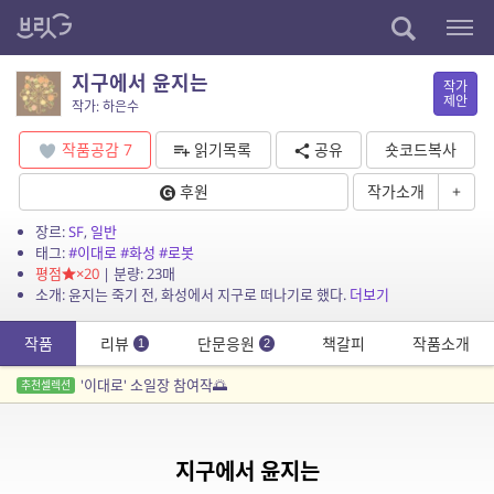
지구에서 윤지는
작가
제안
작가: 하은수
작품공감
7
읽기목록
공유
숏코드복사
후원
작가소개
+
장르:
SF
,
일반
태그:
#이대로
#화성
#로봇
평점
×20
| 분량: 23매
소개: 윤지는 죽기 전, 화성에서 지구로 떠나기로 했다.
더보기
작품
리뷰
단문응원
책갈피
작품소개
1
2
'이대로' 소일장 참여작🌅
추천셀렉션
지구에서 윤지는