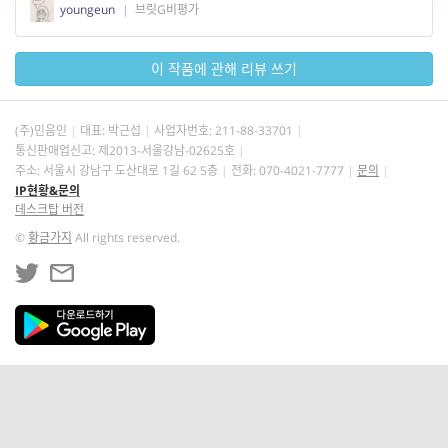
youngeun
|
브릿G비평가
이 작품에 관해 리뷰 쓰기
(주)민음인
대표: 박근섭
사업자번호:
211-88-33701
통신판매업신고: 제2013-서울강남-02625호
주소: 서울시 강남구 도산대로 1길 62 5층
전화: 070-4021-7777
문의
IP현황&문의
데스크탑 버전
©
황금가지
All rights reserved.