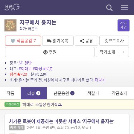
지구에서 윤지는
작가
제안
작가: 하은수
작품공감
7
읽기목록
공유
숏코드복사
후원
작가소개
+
장르:
SF
,
일반
태그:
#이대로
#화성
#로봇
평점
×20
| 분량: 23매
소개: 윤지는 죽기 전, 화성에서 지구로 떠나기로 했다.
더보기
작품
리뷰
단문응원
책갈피
작품소개
1
2
'이대로' 소일장 참여작🌅
추천셀렉션
차가운 로봇이 제공하는 따뜻한 서비스 ‘지구에서 윤지는’
24년 1월, 분량 6매, 조회 70, 공감 2, 댓글 1
종류-감상