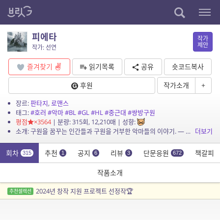
피에타
작가
제안
작가: 선연
즐겨찾기
읽기목록
공유
숏코드복사
후원
작가소개
+
장르:
판타지
,
로맨스
태그:
#호러
#악마
#BL
#GL
#HL
#중근대
#쌍방구원
평점
×3564
| 분량: 315회, 12,210매 | 성향:
소개: 구원을 꿈꾸는 인간들과 구원을 거부한 악마들의 이야기. — 아케론 대륙의 서쪽 나라 코키투스에서 가장 거대한 도시, 테네브리스. 도시의 온갖 흉악범들이 모여 있는 밀턴...
더보기
회차
추천
공지
리뷰
단문응원
책갈피
315
1
6
3
672
작품소개
2024년 창작 지원 프로젝트 선정작🏆
추천셀렉션