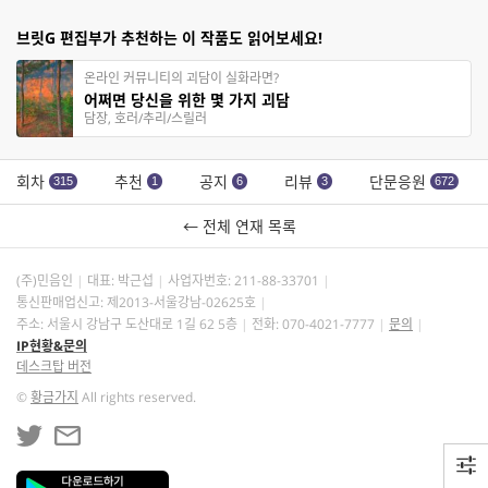
브릿G 편집부가 추천하는 이 작품도 읽어보세요!
온라인 커뮤니티의 괴담이 실화라면?
어쩌면 당신을 위한 몇 가지 괴담
담장, 호러/추리/스릴러
회차
추천
공지
리뷰
단문응원
315
1
6
3
672
← 전체 연재 목록
(주)민음인
대표: 박근섭
사업자번호:
211-88-33701
통신판매업신고: 제2013-서울강남-02625호
주소: 서울시 강남구 도산대로 1길 62 5층
전화: 070-4021-7777
문의
IP현황&문의
데스크탑 버전
©
황금가지
All rights reserved.