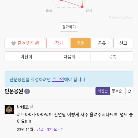
슬픔
감성
JS chart by amCharts
평가하기
즐겨찾기
+작가
후원
공유
신고
이전회
다음회
목록
단문응원을 작성하려면
로그인
해야 합니다.
단문응원
최신순
등록순
1
난네코
꺄으아아ㅏ아아악!!! 선연님 이렇게 자주 올려주시다뇨!!!! 넘모 좋
아요!!!!!
23년 11월
·
답글
·
좋아요
·
#