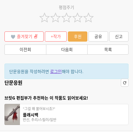
평점주기
즐겨찾기
+작가
후원
공유
신고
이전회
다음회
목록
단문응원을 작성하려면
로그인
해야 합니다.
단문응원
브릿G 편집부가 추천하는 이 작품도 읽어보세요!
"그걸 왜 물어보시죠?"
플래시백
반신, 추리/스릴러/일반