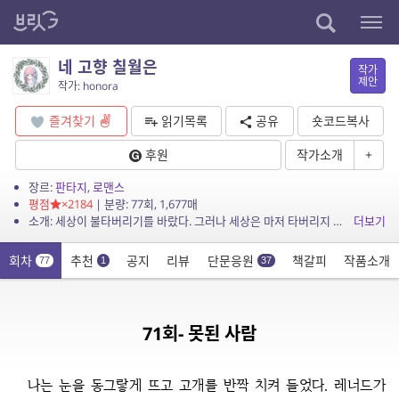
네 고향 칠월은
작가
제안
작가: honora
즐겨찾기
읽기목록
공유
숏코드복사
후원
작가소개
+
장르:
판타지
,
로맨스
평점
×2184
| 분량: 77회, 1,677매
소개: 세상이 불타버리기를 바랐다. 그러나 세상은 마저 타버리지 않았고 그가 핏빛 발자국을 남기며 나타났다.
더보기
회차
추천
공지
리뷰
단문응원
책갈피
작품소개
77
1
37
71회- 못된 사람
나는 눈을 동그랗게 뜨고 고개를 반짝 치켜 들었다. 레너드가