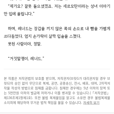
“제가요? 잘못 들으셨겠죠. 저는 세르모탄이라는 성녀 이야기
만 입에 올립니다.”
하며, 레너드는 장갑을 끼지 않은 쪽의 손으로 내 뺨을 가볍게
쓰다듬었다. 엄지 손가락이 살짝 입술을 스쳤다.
못된 사람이야, 정말.
“거짓말쟁이. 레너드.”
본 작품은 저작권법의 보호를 받으며, 저작권자(브릿G가 대리권자일 경우 브
릿G)의 승인 없이 무단으로 복제, 공연, 공중송신, 전시, 배포, 대여, 2차적저
작물 작성의 방법으로 침해를 금합니다. 침해한 경우에는 5년 이하의 징역 또
는 5천만원 이하의 벌금에 처하거나 이를 병과할 수 있습니다.(「저작권법」
제136조제1항제1호). 또한 불법 복제물임을 알고도 소유한 경우 불법복제물
소지죄에 해당하여 무거운 법적 책임을 물을 수 있습니다.
자세히 보기