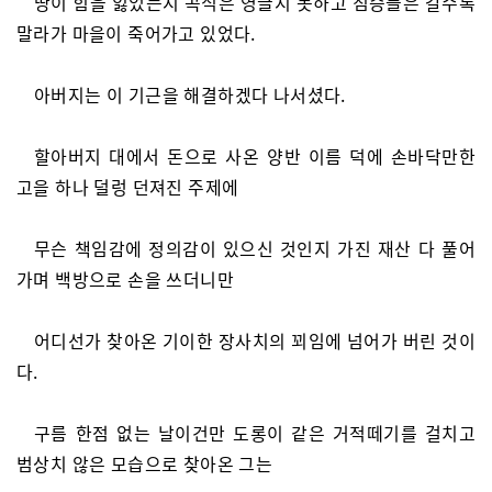
땅이 힘을 잃었는지 곡식은 영글지 못하고 짐승들은 갈수록
말라가 마을이 죽어가고 있었다.
아버지는 이 기근을 해결하겠다 나서셨다.
할아버지 대에서 돈으로 사온 양반 이름 덕에 손바닥만한
고을 하나 덜렁 던져진 주제에
무슨 책임감에 정의감이 있으신 것인지 가진 재산 다 풀어
가며 백방으로 손을 쓰더니만
어디선가 찾아온 기이한 장사치의 꾀임에 넘어가 버린 것이
다.
구름 한점 없는 날이건만 도롱이 같은 거적떼기를 걸치고
범상치 않은 모습으로 찾아온 그는