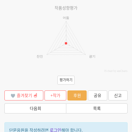
작품성향평가
어둠
잔인
광기
JS chart by amCharts
평가하기
즐겨찾기
+작가
후원
공유
신고
다음회
목록
단문응원을 작성하려면
로그인
해야 합니다.