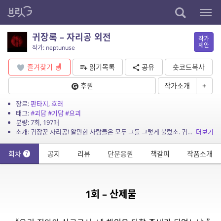
귀장록 – 자리공 외전
작가
제안
작가: neptunuse
즐겨찾기
읽기목록
공유
숏코드복사
후원
작가소개
+
장르:
판타지
,
호러
태그:
#괴담
#기담
#요괴
분량: 7회, 197매
소개: 귀장꾼 자리공! 알만한 사람들은 모두 그를 그렇게 불렀소. 귀신이나 요괴 따위를 파는 장사치니 귀장꾼이요. 뼛속까지 자기 이익만 따지는 자니 자리공이라. – 애꾸눈 이야...
더보기
회차
공지
리뷰
단문응원
책갈피
작품소개
7
1회 – 산제물