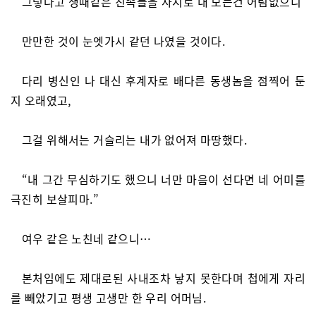
그렇다고 생때같은 친족들을 사지로 내 모는건 어림없으니
만만한 것이 눈엣가시 같던 나였을 것이다.
다리 병신인 나 대신 후계자로 배다른 동생놈을 점찍어 둔
지 오래였고,
그걸 위해서는 거슬리는 내가 없어져 마땅했다.
“내 그간 무심하기도 했으니 너만 마음이 선다면 네 어미를
극진히 보살피마.”
여우 같은 노친네 같으니…
본처임에도 제대로된 사내조차 낳지 못한다며 첩에게 자리
를 빼았기고 평생 고생만 한 우리 어머님.