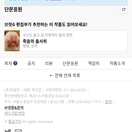
단문응원
브릿G 편집부가 추천하는 이 작품도 읽어보세요!
귀신도 울고 갈 치명적인 춤의 향연
죽음의 춤사위
탱탱, 호러
회차
공지
리뷰
단문응원
책갈피
작품소개
7
← 전체 연재 목록
(주)민음인
대표: 박근섭
사업자번호:
211-88-33701
통신판매업신고: 제2013-서울강남-02625호
주소: 서울시 강남구 도산대로 1길 62 5층
전화: 070-4021-7777
문의
IP현황&문의
데스크탑 버전
©
황금가지
All rights reserved.