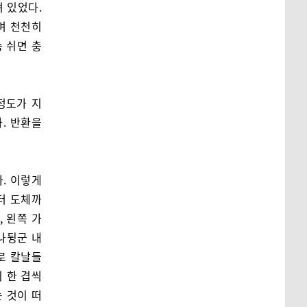
 있었다.
며 천천히
 쉬면 충
정도가 지
. 반환을
. 이렇게
터 도체까
 왼쪽 가
나뒹군 내
로 칼날들
 한 겹씩
 것이 떠