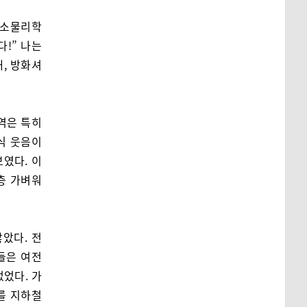
국국소물리학
다!” 나는
, 방화셔
역은 특히
식 웃음이
였다. 이
층 가벼워
았다. 전
들은 여전
없었다. 가
를 지하철