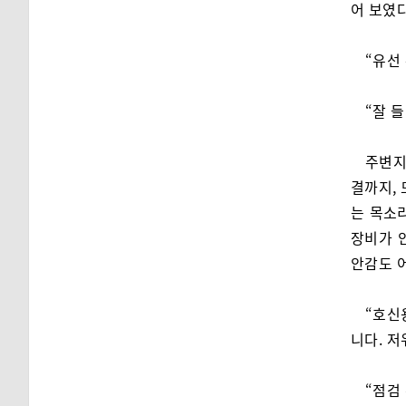
어 보였다
“유선
“잘 
주변지
결까지, 
는 목소
장비가 
안감도 
“호신
니다. 저
“점검