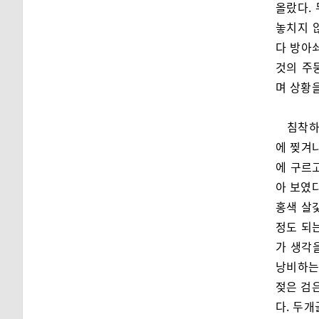
올랐다.
놓치지 
다 방아
것의 주
며 상황
침착하
에 찢겨
에 구르
아 보였다
홍색 살
정도 되
가 생각
낭비하는
젖은 검은
다. 두