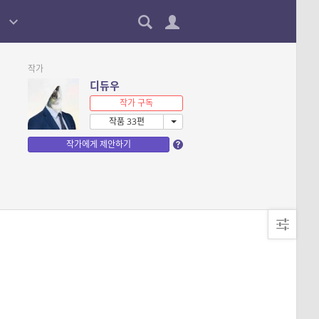
작가
디듀우
작가 구독
작품 33편
작가에게 제안하기