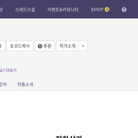
상
스레드소설
이벤트&커뮤니티
SHOP
유
숏코드복사
후원
작가소개
+
요?
더보기
갈피
작품소개