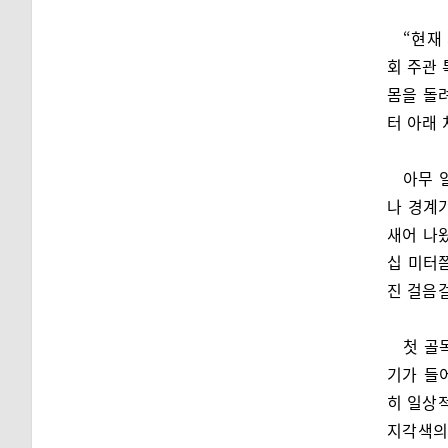
“현재
회 주관 
몸을 돌
터 아래 
아무 
나 경계
새어 나
십 미터
진 걸음
첫 골
기가 들
히 일상적
지각색의