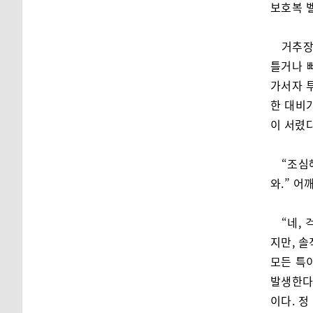
보호복 벨
거추장
틀거나 
가서자 
한 대비
이 서렸
“조심
와.” 어
“네,
지만, 솔
모든 특
발생한다
이다. 정