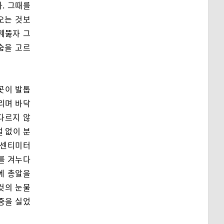
. 그때를
오는 것보
꿰뚫자 그
숨을 고르
곳이 발톱
리며 바닥
다르지 않
털 없이 분
 센티미터
를 겨누다
에 총알을
것의 눈물
체중을 실었