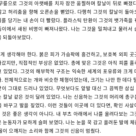
 무릎으로 그것의 아랫배를 치자 잠깐 움찔하며 칼날이 뒤로 빠졌다
않고 허리춤을 향해 오른손을 뻗었다. 다행히 그것의 칼날이 돌아
쇠를 당기는 내 손이 더 빨랐다. 플라스틱 탄환이 그것의 뱃가죽을 
둥이에서 새된 비명이 빠져나왔다. 나는 그것을 밀쳐내고 물러서 
을 되돌아보았다.
게 생각해야 한다. 붉은 피가 가슴팍에 흥건하고, 보호복 외피 곳
나갔지만, 직접적인 부상은 없었다. 총에 맞은 그것은 아직 피를 흘
고 있었다. 그것의 해부학적 구조는 익숙한 세계의 포유류와 크게 
. 전체적으로는 개와 비슷한 체형이었는데, 크기는 나만 한 데다 
갗이 그대로 드러나 있었다. 무엇보다도 앞발 대신 그 끔찍한 삼십
는 칼날 같은 것이 달려 있었다. 나는 신음하는 그것의 머리에 총구
을 바꾸고 발을 짚었다. 이런 것들이 이곳에 더 있다면, 확인 사살
 것은 좋은 생각이 아니다. 내 부츠 아래에서 나를 올려다보는 그
 눈동자가 묘하게 슬퍼 보였다. 나는 눈을 꾹 감고 올려둔 발에 
개골이 으깨지는 소리와 함께 그것의 신음이 멈췄다.