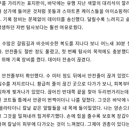
구를 가리키는 표지판이, 바닥에는 유행 지난 색깔의 대리석이 깔려
짜 상가에 들어온 것처럼 옷들과 스마트폰 케이스들을 아이쇼핑하
. 기록 장비는 문제없이 데이터를 송신했다. 달릴수록 느려지고 숨
발생하던 저번 탐사보다는 훨씬 여유로웠다.
 수많은 갈림길과 비슷비슷한 복도를 지나다 보니 어느새 30분 
다. 안전줄도 절반 정도 풀렸고, 첫 번째 탐사의 목적에도 충분했다
 위해 기록 장비를 켰다. 데이터 전송이 끊겼다.
 안전줄부터 확인했다. 수 미터 정도 뒤에서 안전줄이 끊겨 있었다
실수를 저지르다니. 황급히 줄이 끊긴 곳으로 다가가 보니, 피복부
칙하게 찢겨나가 있었다. 끊어진 반대쪽 끝을 찾아 두리번거리는데,
린 코트들 틈에서 안광이 번쩍이더니 나를 덮쳤다. 그것은 바닥에 
 올라타더니 칼날 같은 앞발들을 내 목에 들이밀었다. 나는 양손으
고 그것을 밀쳐내려 힘겨루기했다. 손에 힘을 줄수록 보호복 장갑이
가며 칼날이 피부에 다가오는 것이 느껴졌다. 그제야 권총이 있다는