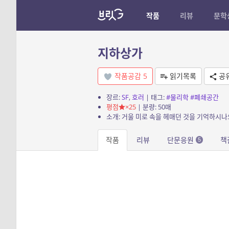
작품
리뷰
문학
지하상가
작품공감
5
읽기목록
공
장르:
SF
,
호러
| 태그:
#물리학
#폐쇄공간
평점
×25
| 분량: 50매
소개: 거울 미로 속을 헤매던 것을 기억하시나
작품
리뷰
단문응원
책
5