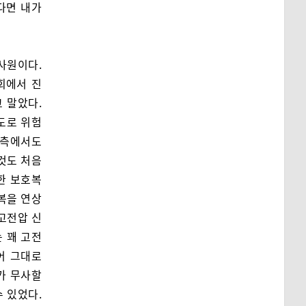
다면 내가
사원이다.
회에서 진
 말았다.
도로 위험
 측에서도
것도 처음
한 보호복
복을 연상
 고전압 신
 꽤 고전
어 그대로
가 무사할
 있었다.