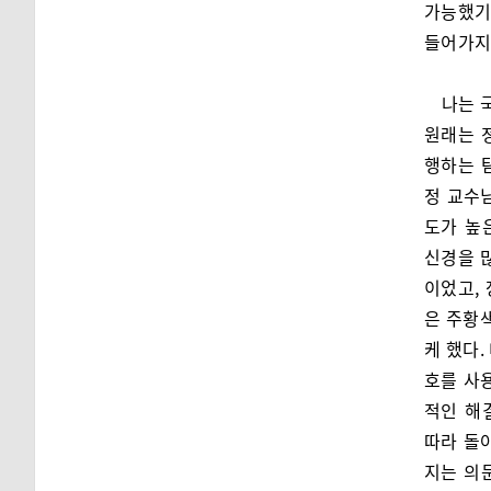
가능했기
들어가지
나는 
원래는 
행하는 
정 교수
도가 높
신경을 
이었고,
은 주황
케 했다.
호를 사
적인 해
따라 돌
지는 의