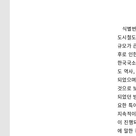
식별번
도시철도
규모가 
후로 인
한국국소
도 역사,
되었으며
것으로 
되었던 
요한 특
지속적이
이 진행
에 말한