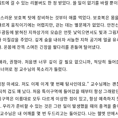
트에 걸 수 있는 리볼버도 한 정 받았다. 쓸 일이 없기를 바랄 뿐이
스러운 보호복 탓에 장비하는 것부터 애를 먹었다. 보호복은 몸을
빠르게 움직이기에는 어렵지만, 걷는 데는 별문제가 없었다. 안전선
투광등에 밝혀진 지하상가의 모습은 언뜻 낯익으면서도 빛과 그림
가 이질감을 주었다. 깊게 숨을 내쉬자 서늘한 지하 공기에 얼굴 유
다. 온몸에 잔뜩 스며든 긴장을 팔다리를 흔들며 털어냈다.
해라, 권형아. 처음엔 너무 깊이 갈 필요 없으니까, 적당히 들어
깨너머로 정 교수님의 목소리가 들렸다.
 걱정 마세요. 저도 이제 이게 몇 번째 탐사인데요.” 교수님께는 
직히 겁도 꽤 났다. 처음 특이구역에 들어갔을 때부터 항상 그래왔
이구역은 이름대로 모두 다르게 이상한 점이 있고, 항상 예측하지 
. 우리가 준비할 수 있는 것은 그런 일이 발생했을 때의 충격을 줄
 교수님은 내 어깨를 몇 번 두드리고는 돌아갔다. 나는 헬멧 안에