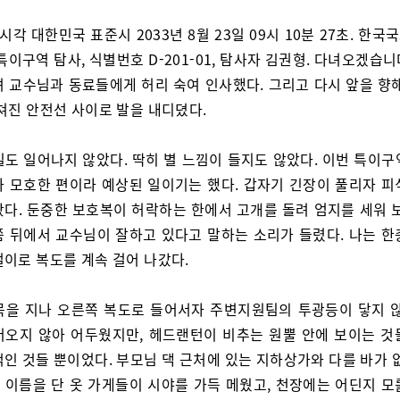
 시각 대한민국 표준시 2033년 8월 23일 09시 10분 27초. 한
특이구역 탐사, 식별번호 D-201-01, 탐사자 김권형. 다녀오겠습니
려 교수님과 동료들에게 허리 숙여 인사했다. 그리고 다시 앞을 향해
쳐진 안전선 사이로 발을 내디뎠다.
일도 일어나지 않았다. 딱히 별 느낌이 들지도 않았다. 이번 특이구
가 모호한 편이라 예상된 일이기는 했다. 갑자기 긴장이 풀리자 피
왔다. 둔중한 보호복이 허락하는 한에서 고개를 돌려 엄지를 세워 보
쯤 뒤에서 교수님이 잘하고 있다고 말하는 소리가 들렸다. 나는 한
걸이로 복도를 계속 걸어 나갔다.
목을 지나 오른쪽 복도로 들어서자 주변지원팀의 투광등이 닿지 않
어오지 않아 어두웠지만, 헤드랜턴이 비추는 원뿔 안에 보이는 것
인 것들 뿐이었다. 부모님 댁 근처에 있는 지하상가와 다를 바가 
 이름을 단 옷 가게들이 시야를 가득 메웠고, 천장에는 어딘지 모