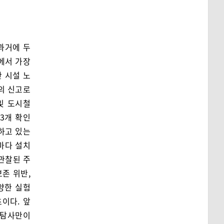
과거에 두
에서 가장
 시설 노
의 신고로
및 도시철
23개 확인
하고 있는
마다 설치
관찰된 주
존 위반,
양한 실험
이다. 앞
 탐사만이