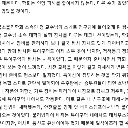
 때문이다. 학회는 인명 피해를 좋아하지 않는다. 다른 수가 없었
 않았을 것이다.
국소물리학회 소속인 정 교수님의 소개로 연구팀에 들어오게 된 탐
정 교수님 소속 대학의 실험 장치를 다루는 테크니션이었는데, 학
탐사에서 장비를 관리하다 보니 결국 탐사 자체도 맡게 되어버리고
님과 함께 탐사한 특이구역도 이제 스무 곳이 넘지만, 적색등급 정
은 특이구역의 탐사는 처음이었다. 그 때문인지 준비하면서 학회
많이 쓰는 것이 느껴졌다. 사전 교육을 이렇게 길고 자세하게 받은 
 장비 준비도 평소보다 철저했다. 특이성이 침투하는 것을 막기 위
색 복합 소재로 단단히 밀폐되어 우주왕복선 승무원들이 입던 호박
 내 작품인 저항성 기록 장비는 패러데이 새장으로 감싸고 저주파,
용해 특이구역 내에서도 작동한다. 미로 같은 내부 구조에 대해서는
결 방법이 채택됐는데, 안전줄을 경계 앞 베이스캠프에서부터 풀
아오는 것이었다. 물리법칙이 바뀌는 특이구역 내에서도 테세우스
문이지만, 어차피 통신도 유선이어야 했기 때문에 일석이조라 할 수