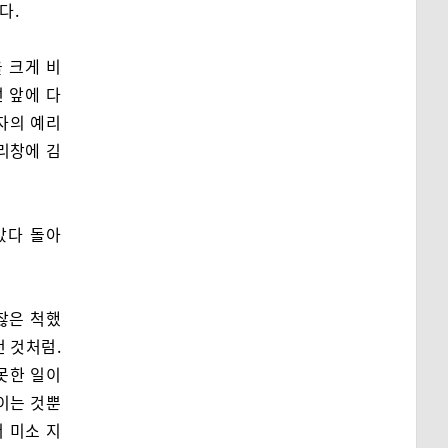
다.
 크게 비
 앞에 다
자의 예리
리창에 김
갔다 돌아
괜찮은 척했
던 것처럼.
못한 일이
이는 것뿐
서 미소 지