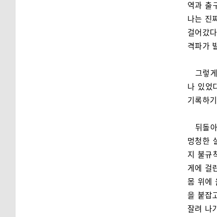
역과 출
나는 진
걸어갔다
격파가 
그렇게
나 있었
기록하기
뒤돌아
멍청한 
지 불규
게에 걸
몸 위에
을 붙잡
잘려 나