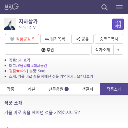
지하상가
작가
제안
작가: 디듀우
작품공감
5
읽기목록
공유
숏코드복사
후원
작가소개
+
장르:
SF
,
호러
태그:
#물리학
#폐쇄공간
평점
×25
| 분량: 50매
소개: 거울 미로 속을 헤매던 것을 기억하시나요?
더보기
작품
리뷰
단문응원
책갈피
작품소개
5
작품 소개
거울 미로 속을 헤매던 것을 기억하시나요?