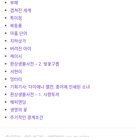
부패
겹쳐진 세계
특이점
북동풍
아홉 단어
지하상가
버려진 아이
케이시
환상생물사전 – 2. 벚꽃구름
서현이
엉터리
기획기사: 다이애나 앨런, 종이에 인쇄된 소녀
환상생물사전 – 1. 사향토끼
해피엔딩
생명의 꽃
주기적인 경계조건