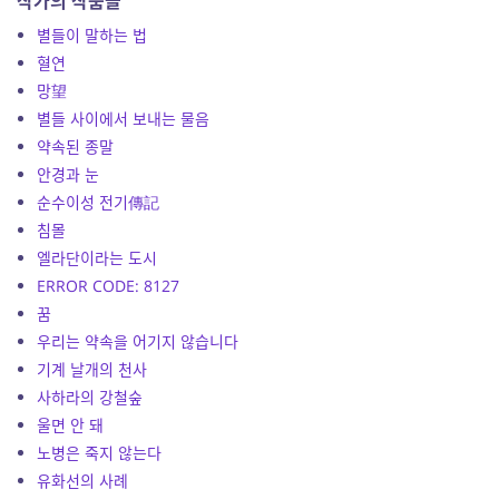
작가의 작품들
별들이 말하는 법
혈연
망望
별들 사이에서 보내는 물음
약속된 종말
안경과 눈
순수이성 전기傳記
침몰
엘라단이라는 도시
ERROR CODE: 8127
꿈
우리는 약속을 어기지 않습니다
기계 날개의 천사
사하라의 강철숲
울면 안 돼
노병은 죽지 않는다
유화선의 사례