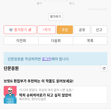
광기
개그
JS chart by amCharts
평가하기
즐겨찾기
+작가
후원
공유
신고
이전회
다음회
목록
단문응원을 작성하려면
로그인
해야 합니다.
단문응원
브릿G 편집부가 추천하는 이 작품도 읽어보세요!
“드디어 찾았다. 의심의 여지 없이 나쁜 놈들.”
딱히 슈퍼히어로가 되고 싶지 않았어
베리루트, 판타지/일반