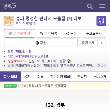
슈퍼 멍청한 판타지 모음집 (2) 터보
작가
제안
작가: 녹차백만잔
즐겨찾기
읽기목록
공유
숏코드복사
후원
작가소개
+
장르:
판타지
,
기타
태그:
#이게뭐야
#멍판모2터보
평점
×1175
| 분량: 229회, 3,039매 | 성향:
소개: 인외마경이 난립하는 판타지 세계. ‘생존자’들은 오늘도 만만치 않다.
더보기
회차
공지
리뷰
단문응원
책갈피
작품소개
229
102
2023년 창작 지원 프로젝트 선정작🏆
추천셀렉션
132. 광부