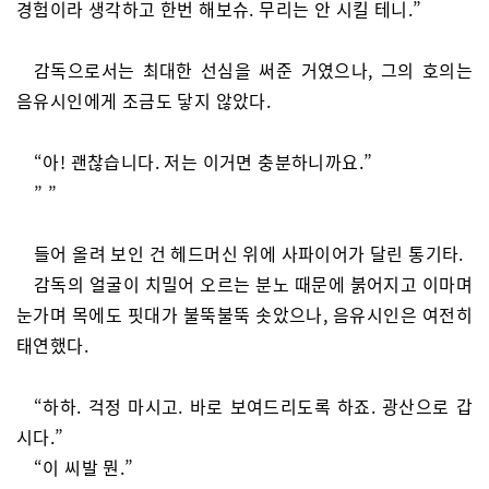
경험이라 생각하고 한번 해보슈. 무리는 안 시킬 테니.”
감독으로서는 최대한 선심을 써준 거였으나, 그의 호의는
음유시인에게 조금도 닿지 않았다.
“아! 괜찮습니다. 저는 이거면 충분하니까요.”
” ”
들어 올려 보인 건 헤드머신 위에 사파이어가 달린 통기타.
감독의 얼굴이 치밀어 오르는 분노 때문에 붉어지고 이마며
눈가며 목에도 핏대가 불뚝불뚝 솟았으나, 음유시인은 여전히
태연했다.
“하하. 걱정 마시고. 바로 보여드리도록 하죠. 광산으로 갑
시다.”
“이 씨발 뭔.”