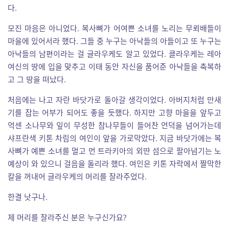
다.
모진 마음은 아니었다. 복사뼈가 어여쁜 소녀를 노리는 무뢰배들이
마을에 있어서라 했다. 그들 중 누구는 아낙들의 아들이고 또 누구는
아낙들의 남편이라는 걸 글라우케도 알고 있었다. 클라우케는 레아
여신의 땅에 입을 맞추고 이태 동안 자신을 품어준 아낙들을 축복하
고 그 땅을 떠났다.
처음에는 나고 자란 바닷가로 돌아갈 생각이었다. 아버지처럼 만새
기를 잡는 어부가 되어도 좋을 듯했다. 하지만 고향 마을을 앞두고
억센 소나무와 잎이 무성한 참나무들이 들어찬 언덕을 넘어가는데
샤프란색 키톤 차림의 여인이 앞을 가로막았다. 지금 바닷가에는 복
사뼈가 예쁜 소녀를 멀고 먼 트라키아의 외딴 섬으로 팔아넘기는 노
예상이 와 있으니 걸음을 돌리라 했다. 여인은 키톤 자락에서 짤막한
칼을 꺼내어 글라우케의 머리를 잘라주었다.
한결 낫구나.
제 머리를 잘라주신 분은 누구신가요?