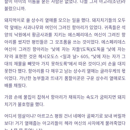
팔이 아이의 이름을 묻는 사람은 없었다. 다들 그저 아고리(소년)라
불렀으니까.
돼지먹이로 쓸 상수리 열매를 모으는 일을 했다. 돼지치기들의 오두
막 앞에는 사과나무와 여인이 그려진 항아리가 있었다. 귀족들은 석
양의 낙원에서 황금사과를 지키는 에스페리데스 여신이 그려진 항
아리를 썼지만 평민들은 그 모조품을 쓰는 것이었다. 에스페리데스
여신이 그려진 항아리는 ‘낮에 자는 자들’(도둑)(도둑을 ‘낮에 자는
자’라 표현한 것은 헤시오도스 <일과 날> 605, “낮에 자는 자가 그
대의 재물을 빼앗아 가지 못하도록”에서 따온 것이다.)이 손을 대지
못한다 했다. 항아리를 다 채우고 남는 상수리 열매는 글라우케의 몫
이었다. 가난한 농부들과 뜨내기 품팔이꾼은 구운 상수리 열매로도
배를 채웠다.
가끔 손에 물집이 잡혀서 항아리가 채워지는 속도가 굼떠지면 돼지
치기가 불호령을 했다.
어디서 엄살이냐? 아르고스 평원 건너 네메아 골짜기로 보내 버릴까
보다! 거기 열매줍는 아고리들이 헤라 여신의 사자에게 물려죽었다