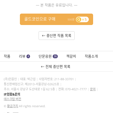
— 본 작품은 유료입니다. —
골드코인으로 구매
5
500
← 중단편 작품 목록
작품
리뷰
단문응원
책갈피
작품소개
4
36
← 전체 중단편 목록
(주)민음인
대표: 박근섭
사업자번호:
211-88-33701
통신판매업신고: 제2013-서울강남-02625호
주소: 서울시 강남구 도산대로 1길 62 5층
전화: 070-4021-7777
문의
IP현황&문의
데스크탑 버전
©
황금가지
All rights reserved.