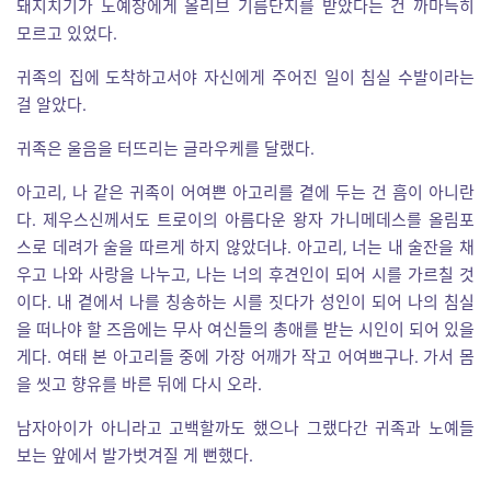
돼지치기가 노예장에게 올리브 기름단지를 받았다는 건 까마득히
모르고 있었다.
귀족의 집에 도착하고서야 자신에게 주어진 일이 침실 수발이라는
걸 알았다.
귀족은 울음을 터뜨리는 글라우케를 달랬다.
아고리, 나 같은 귀족이 어여쁜 아고리를 곁에 두는 건 흠이 아니란
다. 제우스신께서도 트로이의 아름다운 왕자 가니메데스를 올림포
스로 데려가 술을 따르게 하지 않았더냐. 아고리, 너는 내 술잔을 채
우고 나와 사랑을 나누고, 나는 너의 후견인이 되어 시를 가르칠 것
이다. 내 곁에서 나를 칭송하는 시를 짓다가 성인이 되어 나의 침실
을 떠나야 할 즈음에는 무사 여신들의 총애를 받는 시인이 되어 있을
게다. 여태 본 아고리들 중에 가장 어깨가 작고 어여쁘구나. 가서 몸
을 씻고 향유를 바른 뒤에 다시 오라.
남자아이가 아니라고 고백할까도 했으나 그랬다간 귀족과 노예들
보는 앞에서 발가벗겨질 게 뻔했다.