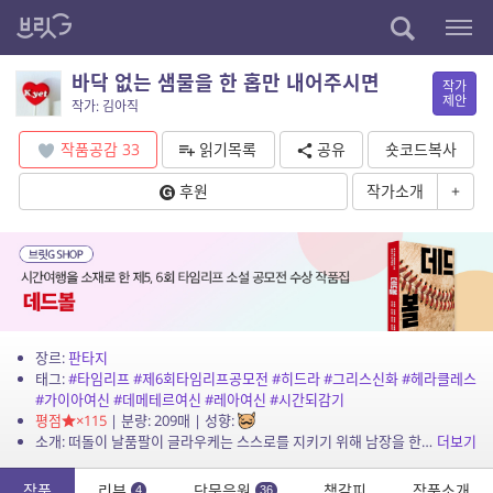
바닥 없는 샘물을 한 홉만 내어주시면
작가
제안
작가: 김아직
작품공감
33
읽기목록
공유
숏코드복사
후원
작가소개
+
장르:
판타지
태그:
#타임리프
#제6회타임리프공모전
#히드라
#그리스신화
#헤라클레스
#가이아여신
#데메테르여신
#레아여신
#시간되감기
평점
×115
| 분량: 209매 | 성향:
소개: 떠돌이 날품팔이 글라우케는 스스로를 지키기 위해 남장을 한다. 하지만 글라우케를 아고리(소년)라 오해한 남색 귀족에게 끌려가고 만다. 가까스로 귀족의 집을 탈출하여 칼잡이 노예장에...
더보기
작품
리뷰
단문응원
책갈피
작품소개
4
36