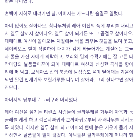
하는 나이였다.
혼백이 지하로 내려가던 날, 아버지는 가느다란 숨결로 일렀다.
아비 없이도 살아다오. 참나무처럼 레아 여신의 품에 뿌리를 내리고
서 열두 살까지 살아다오. 열두 살이 되거든 또 그 곱절로 살아다오.
데메테르 여신이 돌아오는 계절에는 싹을 틔우는 것들을 보며 웃고,
세이리오스 별이 작열하여 대지가 검게 타들어가는 계절에는 그늘
과 물을 가진 자에게 의탁하고, 보리와 밀의 수확기에는 잘 고른 타
작마당의 날품팔이꾼이 되어 데메테르 여신의 신성한 곡식을 항아
리에 퍼 담고, 보레아스 신의 북풍에 털짐승도 울며 떨어대는 겨울이
되면 말린 만새기와 보릿가루를 나누며 살아라. 그리 살다보면 살아
진단다.
아버지의 당부대로 그러구러 버티었다.
레아 여신을 섬기는 티린스 사람들이 글라우케를 거두어 아욱과 둥
굴레를 캐게 하고 검은지빠귀와 큰까마귀로부터 사과나무를 지키도
록 하였다. 하지만 열두 살이 되고 아이의 뺨에 붉은 기운이 돌기 시
작하면서 날품팔이 일이 끊겼다. 아낙들은 글라우케에게 떠나라 했