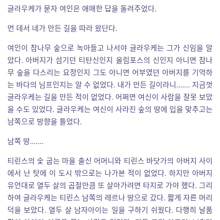
글라우케가 묻자 여인은 애매한 답을 돌려주었다.
먼 데서 네가 만든 길을 따라 왔단다.
여인이 참나무 숲으로 녹아들고 나서야 글라우케는 그가 신임을 알
았다. 아버지가 섬기던 티탄신인지 올림포스의 신인지 아니면 참나
무 숲을 다스리는 요정인지 그도 아니면 어부였던 아버지를 기억하
는 바다의 님프인지는 알 수 없었다. 내가 만든 길이라니……. 지금껏
글라우케는 길을 만든 적이 없었다. 어쩌면 여신이 사람을 잘못 보았
을 수도 있었다. 글라우케는 여신이 사라진 숲의 땅에 입을 맞추고는
남쪽으로 방향을 틀었다.
남쪽 땅…….
티린스의 숯 굽는 마을 출신 어머니와 티린스 바닷가의 아버지 사이
에서 난 탓에 이 도시 밖으로는 나가본 적이 없었다. 하지만 아버지
유언대로 열두 살의 곱절만큼 또 살아가려면 타지로 가야 했다. 그리
하여 글라우케는 티린스 남쪽의 레르나 땅으로 갔다. 짧게 자른 머리
덕을 보았다. 열두 살 남자아이는 일을 구하기 쉬웠다. 다행히 날품