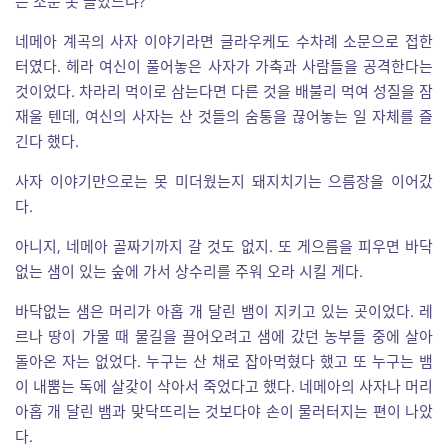
는 소문 못 들었느냐?
네메아 계곡의 사자 이야기라면 글라우케도 수차례 소문으로 접한
터였다. 헤라 여신이 풀어놓은 사자가 가축과 사람들을 공격한다는
것이었다. 차라리 먹이로 삼는다면 다른 것을 배불리 먹여 성질을 잠
재울 텐데, 여신의 사자는 산 것들의 숨통을 끊어놓는 일 자체를 즐
긴다 했다.
사자 이야기만으로는 못 미더웠는지 돼지치기는 으름장을 이어갔
다.
아니지, 네메아 골짜기까지 갈 것도 없지. 또 게으름을 피우면 바닥
없는 샘이 있는 숲에 가서 상수리를 주워 오라 시킬 게다.
바닥없는 샘은 머리가 아홉 개 달린 뱀이 지키고 있는 곳이었다. 레
르나 땅이 가물 때 물길을 끌어오려고 샘에 갔던 농부들 중에 살아
돌아온 자는 없었다. 누구는 산 채로 잡아먹혔다 했고 또 누구는 뱀
이 내뿜는 독에 살갗이 삭아서 죽었다고 했다. 네메아의 사자나 머리
아홉 개 달린 뱀과 맞닥뜨리는 것보다야 손이 물러터지는 편이 나았
다.