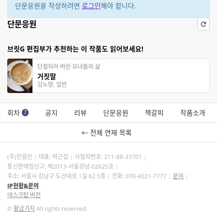
단문응원을 작성하려면
로그인
해야 합니다.
단문응원
브릿G 편집부가 추천하는 이 작품도 읽어보세요!
단절되어 버린 모녀들의 삶
거짓말
김노랑, 일반
회차
공지
리뷰
단문응원
책갈피
작품소개
7
← 전체 연재 목록
(주)민음인
대표: 박근섭
사업자번호:
211-88-33701
통신판매업신고: 제2013-서울강남-02625호
주소: 서울시 강남구 도산대로 1길 62 5층
전화: 070-4021-7777
문의
IP현황&문의
데스크탑 버전
©
황금가지
All rights reserved.