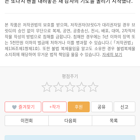
는 또다시 펜을 내려놓은 채 감사의 기도를 올리기 시작했다.
본 작품은 저작권법의 보호를 받으며, 저작권자(브릿G가 대리권자일 경우 브
릿G)의 승인 없이 무단으로 복제, 공연, 공중송신, 전시, 배포, 대여, 2차적저
작물 작성의 방법으로 침해를 금합니다. 침해한 경우에는 5년 이하의 징역 또
는 5천만원 이하의 벌금에 처하거나 이를 병과할 수 있습니다.(「저작권법」
제136조제1항제1호). 또한 불법 복제물임을 알고도 소유한 경우 불법복제물
소지죄에 해당하여 무거운 법적 책임을 물을 수 있습니다.
자세히 보기
평점주기
즐겨찾기
+작가
후원
공유
신고
이전회
다음회
목록