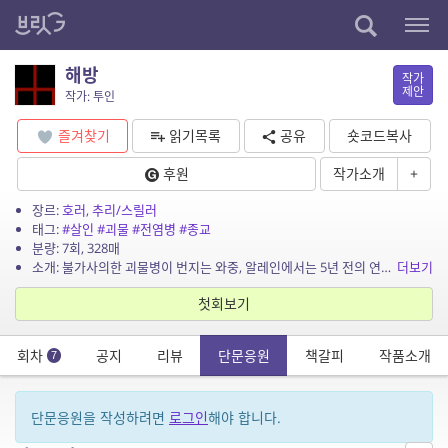
해방
작가
제안
작가: 투인
즐겨찾기
읽기목록
공유
숏코드복사
후원
작가소개
+
장르:
호러
,
추리/스릴러
태그:
#살인
#괴물
#전염병
#종교
분량: 7회, 328매
소개: 불가사의한 괴물병이 번지는 와중, 알레인에서는 5년 전의 연쇄 살인이 재발한다.
더보기
첫회보기
회차
공지
리뷰
단문응원
책갈피
작품소개
7
단문응원을 작성하려면
로그인
해야 합니다.