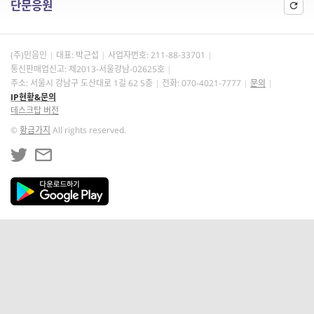
단문응원
(주)민음인
대표: 박근섭
사업자번호:
211-88-33701
통신판매업신고: 제2013-서울강남-02625호
주소: 서울시 강남구 도산대로 1길 62 5층
전화: 070-4021-7777
문의
IP현황&문의
데스크탑 버전
©
황금가지
All rights reserved.