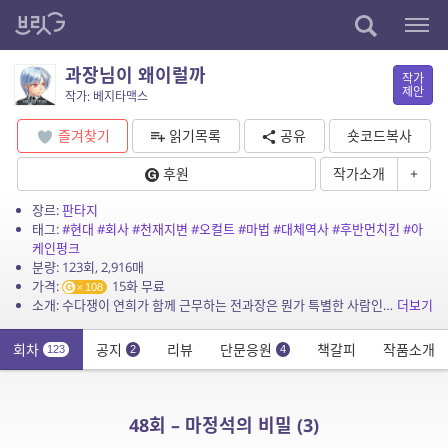
과장님이 왜이럴까
작가
제안
작가: 베지타맥스
즐겨찾기
읽기목록
공유
숏코드복사
후원
작가소개
+
장르:
판타지
태그:
#현대
#회사
#천재지변
#오컬트
#마법
#대체역사
#후반먼치킨
#아
케인펑크
분량: 123회, 2,916매
가격:
15화 무료
108
소개: 수다쟁이 연희가 함께 근무하는 전과장은 뭔가 특별한 사람인듯 했다. 이사람과 있으면 뭔가 신기방기한 일이 일어나지 않을까? 그 예상이 현실이 되었다.
더보기
회차
공지
리뷰
단문응원
책갈피
작품소개
123
2
4
48회 – 마정석의 비밀 (3)